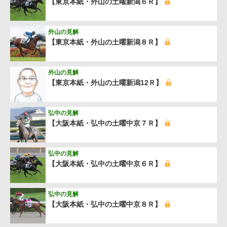
【東京本紙・外山の土曜新潟６Ｒ】
外山の見解
【東京本紙・外山の土曜新潟８Ｒ】
外山の見解
【東京本紙・外山の土曜新潟12Ｒ】
弘中の見解
【大阪本紙・弘中の土曜中京７Ｒ】
弘中の見解
【大阪本紙・弘中の土曜中京６Ｒ】
弘中の見解
【大阪本紙・弘中の土曜中京８Ｒ】