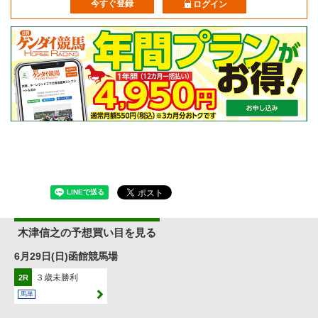
今すぐ登録
ログイン
木津信之の予想買い目を見る
6月29日(日)函館競馬場
３歳未勝利
2R
馬単