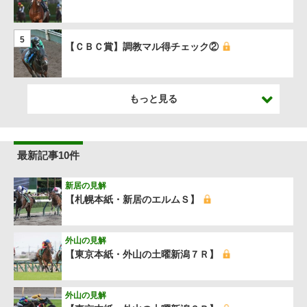
5
【ＣＢＣ賞】調教マル得チェック②
もっと見る
最新記事10件
新居の見解
【札幌本紙・新居のエルムＳ】
外山の見解
【東京本紙・外山の土曜新潟７Ｒ】
外山の見解