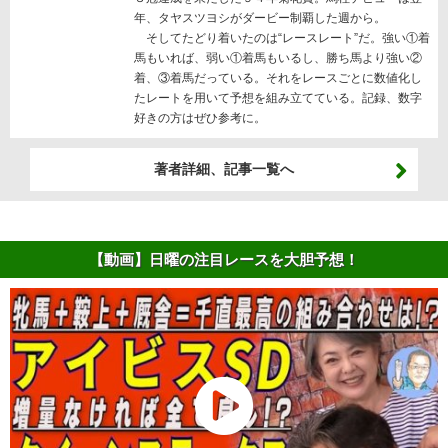
年、タヤスツヨシがダービー制覇した週から。
そしてたどり着いたのは“レースレート”だ。強い①着
馬もいれば、弱い①着馬もいるし、勝ち馬より強い②
着、③着馬だっている。それをレースごとに数値化し
たレートを用いて予想を組み立てている。記録、数字
好きの方はぜひ参考に。
著者詳細、記事一覧へ
【動画】日曜の注目レースを大胆予想！