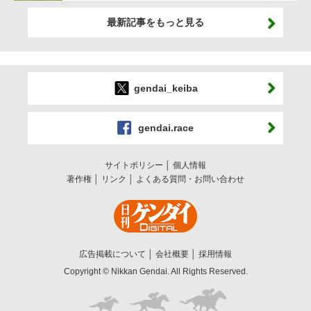
最新記事をもっと見る
gendai_keiba
gendai.race
サイトポリシー
個人情報
著作権
リンク
よくある質問・お問い合わせ
広告掲載について
会社概要
採用情報
Copyright © Nikkan Gendai. All Rights Reserved.