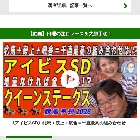
著者詳細、記事一覧へ
【動画】日曜の注目レースを大胆予想！
《アイビスSD》牝馬＋鞍上＋厩舎＝千直最高の組み合わせ…