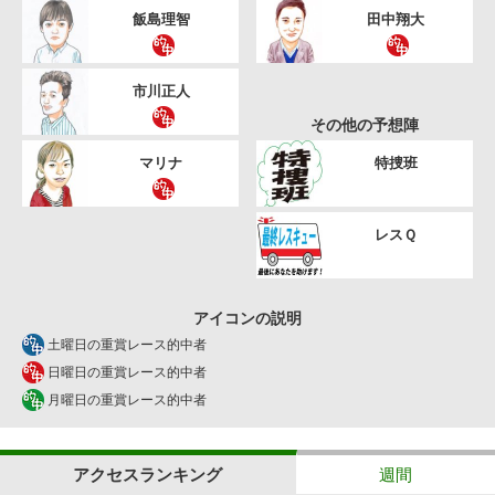
飯島理智
田中翔大
市川正人
その他の予想陣
マリナ
特捜班
レスＱ
アイコンの説明
土曜日の重賞レース的中者
日曜日の重賞レース的中者
月曜日の重賞レース的中者
アクセスランキング
週間