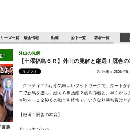
シリーズ一覧
厩舎情報
動画
的中一覧
著者一覧
外山の見解
想！
【土曜福島６Ｒ】外山の見解と厳選！厩舎の
公開日:2025年6月
グラティアムは小気味いいフットワークで、ダートが
二で新馬を勝ち、続くＧⅢ函館２歳Ｓ③着と、早くから
４秒４―１２秒６の動きも軽快で、いきなり勝ち負けと
【厳選！厩舎の本音】
千直最
アシャカバッハ