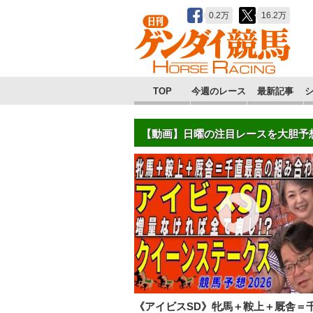
0.2万
16.2万
TOP
今週のレース
最新記事
【動画】日曜の注目レースを大胆予
《アイビスSD》牝馬＋鞍上＋厩舎＝