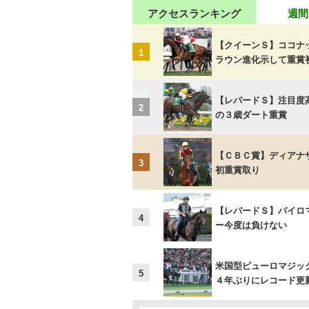
アクセスランキング
週間
【クイーンＳ】ココナ
1
ラウン進化示して重賞
【レパードＳ】注目度
2
の３歳ダート重賞
【ＣＢＣ賞】ディアナ
3
初重賞取り
【レパードＳ】パイロ
4
ー今度は負けない
米国型ピューロマジッ
5
４年ぶりにレコード更