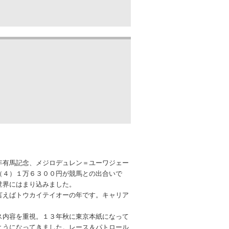
有馬記念、メジロデュレン＝ユーワジェー
（４）１万６３００円が競馬との出合いで
世界にはまり込みました。
えばトウカイテイオーの年です。キャリア
内容を重視。１３年秋に東京本紙になって
ようになってきました。レース＆パトロール