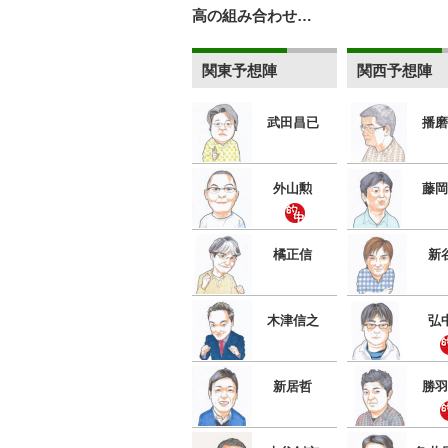
高の組み合わせ…
関東予想陣
関西予想陣
武田昌已
播磨
外山勲
藤岡
橘正信
新
木津信之
弘
新居哲
勝羽