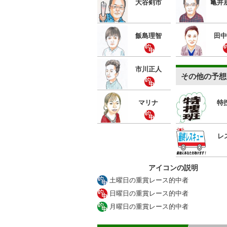
大谷剣市
亀井
飯島理智
田中
市川正人
その他の予想
マリナ
特
レ
アイコンの説明
土曜日の重賞レース的中者
日曜日の重賞レース的中者
月曜日の重賞レース的中者