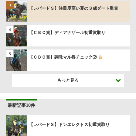
3
【レパードＳ】注目度高い夏の３歳ダート重賞
4
【ＣＢＣ賞】ディアナザール初重賞取り
5
【ＣＢＣ賞】調教マル得チェック②
もっと見る
最新記事10件
【レパードＳ】ドンエレクトス初重賞取り