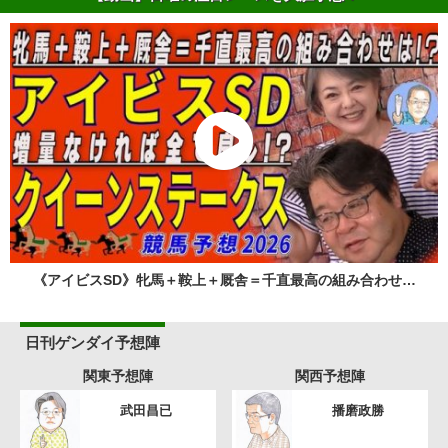
《アイビスSD》牝馬＋鞍上＋厩舎＝千直最高の組み合わせ…
日刊ゲンダイ予想陣
関東予想陣
関西予想陣
武田昌已
播磨政勝