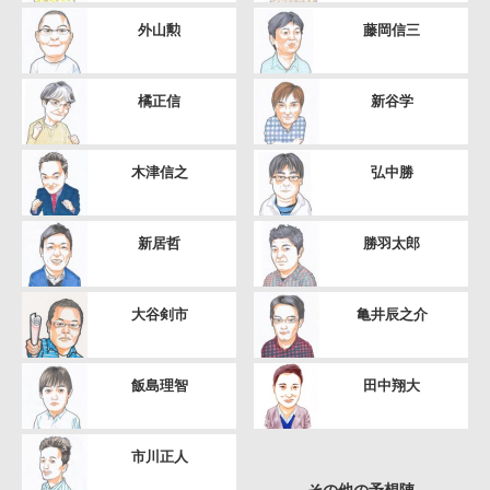
外山勲
藤岡信三
橘正信
新谷学
木津信之
弘中勝
新居哲
勝羽太郎
大谷剣市
亀井辰之介
飯島理智
田中翔大
市川正人
その他の予想陣