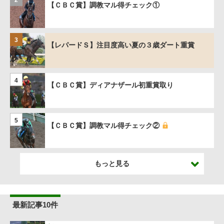
【ＣＢＣ賞】調教マル得チェック①
3
【レパードＳ】注目度高い夏の３歳ダート重賞
4
【ＣＢＣ賞】ディアナザール初重賞取り
5
【ＣＢＣ賞】調教マル得チェック②
もっと見る
最新記事10件