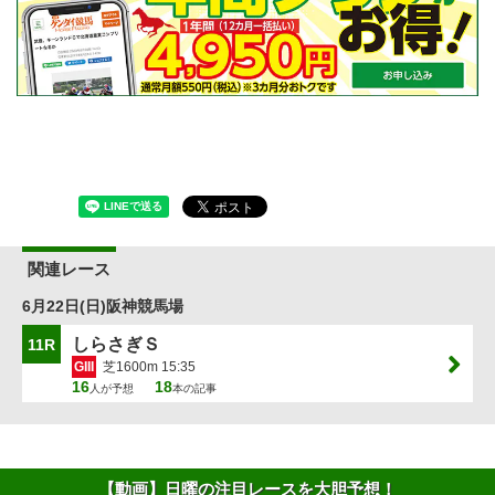
関連レース
6月22日(日)阪神競馬場
しらさぎＳ
11R
GIII
芝1600m 15:35
16
18
人が予想
本の記事
【動画】日曜の注目レースを大胆予想！