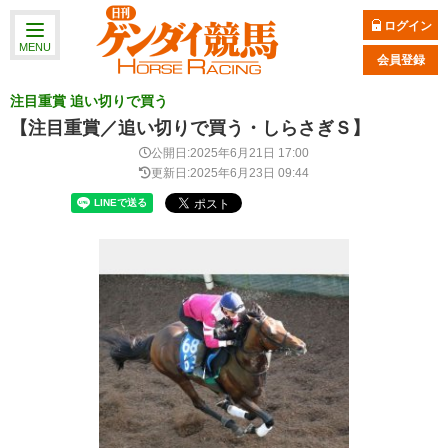
ログイン
MENU
会員登録
注目重賞 追い切りで買う
【注目重賞／追い切りで買う・しらさぎＳ】
公開日:2025年6月21日 17:00
更新日:2025年6月23日 09:44