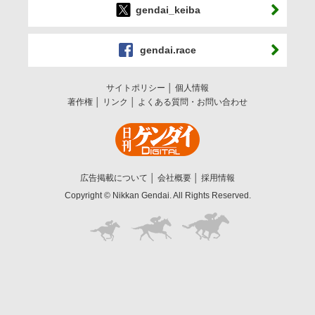
gendai_keiba
gendai.race
サイトポリシー
個人情報
著作権
リンク
よくある質問・お問い合わせ
広告掲載について
会社概要
採用情報
Copyright © Nikkan Gendai. All Rights Reserved.