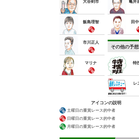
大谷剣市
亀井
飯島理智
田中
市川正人
その他の予想
マリナ
特
レ
アイコンの説明
土曜日の重賞レース的中者
日曜日の重賞レース的中者
月曜日の重賞レース的中者