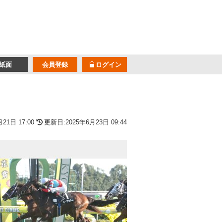
紙面
会員登録
ログイン
21日 17:00
更新日:2025年6月23日 09:44