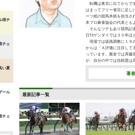
転機は東京に出てからです
はまってフリー雀荘に足し
ーツ紙の競馬本紙を担当さ
ル得チ
本プロ麻雀協会の代表とも
そんなツテもあり競馬記者
日刊ゲンダイでは３０年ほ
現場では坂路調教に１９の
得チェ
からは「Ａ評価に注目して
っています。厩舎では斉藤
が、自分の中では信頼度は
高い夏
著
ザール
最新記事一覧
得チェ