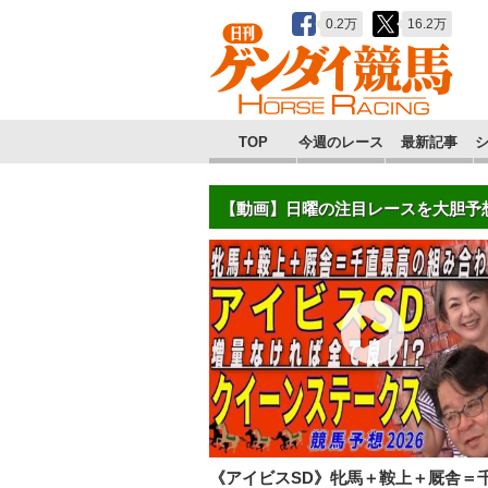
0.2万
16.2万
TOP
今週のレース
最新記事
【動画】日曜の注目レースを大胆予
《アイビスSD》牝馬＋鞍上＋厩舎＝