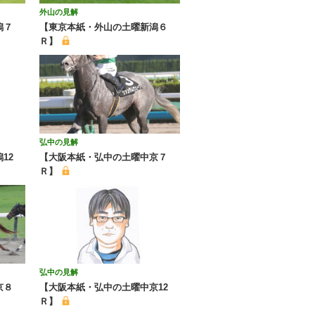
外山の見解
潟７
【東京本紙・外山の土曜新潟６
Ｒ】
弘中の見解
12
【大阪本紙・弘中の土曜中京７
Ｒ】
弘中の見解
京８
【大阪本紙・弘中の土曜中京12
Ｒ】