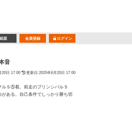
紙面
会員登録
ログイン
本音
20日 17:00
更新日:2025年6月20日 17:00
フルＳ⑤着。前走のプリンシパルＳ
力がある。自己条件でしっかり勝ち切