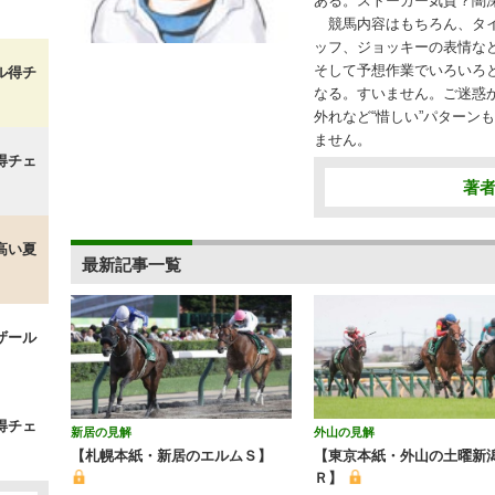
ある。ストーカー気質？闇
競馬内容はもちろん、タイ
ッフ、ジョッキーの表情な
そして予想作業でいろいろと
ル得チ
なる。すいません。ご迷惑
外れなど“惜しい”パターン
ません。
得チェ
著
高い夏
最新記事一覧
ザール
得チェ
新居の見解
外山の見解
【札幌本紙・新居のエルムＳ】
【東京本紙・外山の土曜新
Ｒ】