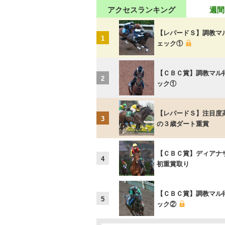
アクセスランキング
週間
【レパードＳ】調教マ
1
ェック①
【ＣＢＣ賞】調教マル
2
ック①
【レパードＳ】注目度
3
の３歳ダート重賞
【ＣＢＣ賞】ディアナ
4
初重賞取り
【ＣＢＣ賞】調教マル
5
ック②