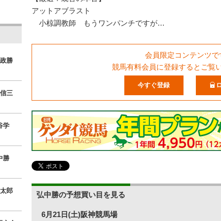
アットアブラスト
小椋調教師 もうワンパンチですが…
会員限定コンテンツで
政勝
競馬有料会員に登録するとご覧
今すぐ登録
信三
谷学
中勝
太郎
弘中勝の予想買い目を見る
6月21日(土)阪神競馬場