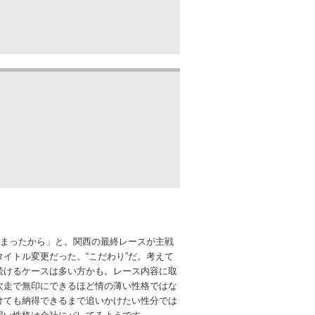
決まったから」と。関西の最終レースが主戦
イトル変更だった。“こだわり”だ。考えて
続けるケースは多い方かも。レース内容に取
次走で無印にできるほど情の薄い性格ではな
けても納得できるまで追いかけたい性分では