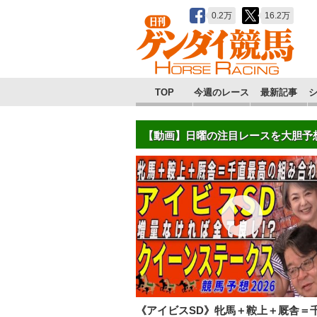
0.2万
16.2万
TOP
今週のレース
最新記事
【動画】日曜の注目レースを大胆予
《アイビスSD》牝馬＋鞍上＋厩舎＝