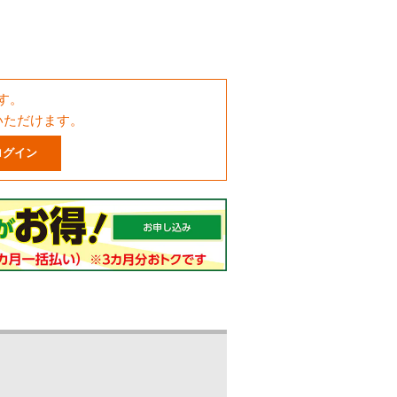
す。
いただけます。
ログイン