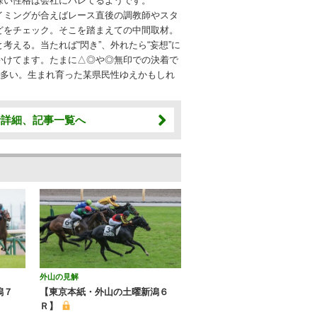
深い性格は会社にバレてるようです。
ミングが合えばレース直後の調教師やスタ
どをチェック。そこを踏まえての中間取材。
考える。当たれば“閃き”、外れたら“妄想”に
かけてます。たまに△◎や◎無印での決着で
も多い。生まれ育った某県民性ゆえかもしれ
者詳細、記事一覧へ
外山の見解
潟７
【東京本紙・外山の土曜新潟６
Ｒ】