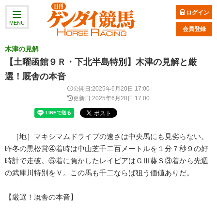
ログイン
MENU
会員登録
木津の見解
【土曜函館９Ｒ・下北半島特別】木津の見解と厳
選！厩舎の本音
公開日:2025年6月20日 17:00
更新日:2025年6月20日 17:00
［地］マキシマムドライブの速さは中央馬にも見劣らない。
昨冬の黒松賞④着時は中山芝千二百メートルを１分７秒９の好
時計で走破。⑤着に負かしたレイピアはＧⅢ葵Ｓ③着から先週
の武庫川特別をＶ。この馬も千二ならば狙う価値ありだ。
【厳選！厩舎の本音】