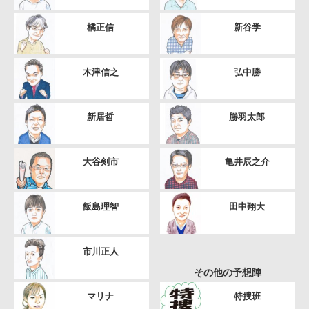
橘正信
新谷学
木津信之
弘中勝
新居哲
勝羽太郎
大谷剣市
亀井辰之介
飯島理智
田中翔大
市川正人
その他の予想陣
マリナ
特捜班