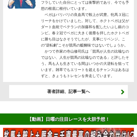
フラしていた自分にとっては衝撃的であり、今でも予
想の根底に根付いています。
ベガはバリバリの良血馬で鞍上が武豊。牝馬３冠に
リーチをかけていました。対して、ホクトベガは父が
ダート血統でベテランの加藤和を配したいぶし銀のコ
ンビ。春２冠でベガに大きく後塵を拝したホクトベガ
に勝ち目はなさそうでしたが、見事にリベンジ。こ
の“逆転劇”こそが競馬の醍醐味ではないでしょうか。
かつて作家の寺山修司氏は「競馬が人生の比喩なの
ではない、人生が競馬の比喩なのである」と評したそ
う。馬も人も生きている間はいつかの大逆転を狙って
います。雑草でもエリートを超えるチャンスはあるは
ずと、きょうもトレセンを奔走しています。
著者詳細、記事一覧へ
【動画】日曜の注目レースを大胆予想！