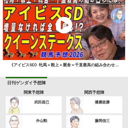
《アイビスSD》牝馬＋鞍上＋厩舎＝千直最高の組み合わせ…
日刊ゲンダイ予想陣
関東予想陣
関西予想陣
武田昌已
播磨政勝
外山勲
藤岡信三