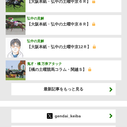
【大阪本紙・弘中の土曜中京６Ｒ】
弘中の見解
【大阪本紙・弘中の土曜中京８Ｒ】
弘中の見解
【大阪本紙・弘中の土曜中京12Ｒ】
鬼才・橘 万券アタック
【橘の土曜競馬コラム・関越Ｓ】
最新記事をもっと見る
gendai_keiba