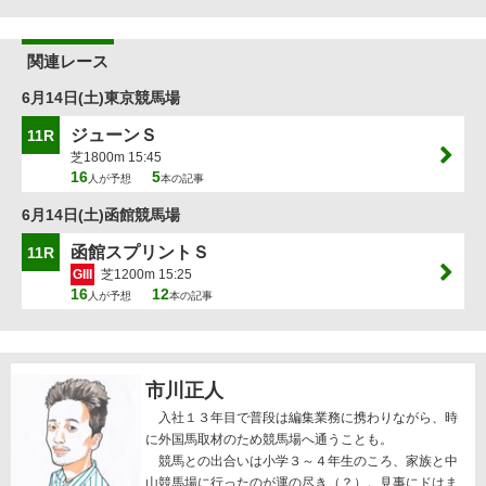
関連レース
6月14日(土)東京競馬場
ジューンＳ
11R
芝1800m 15:45
16
5
人が予想
本の記事
6月14日(土)函館競馬場
函館スプリントＳ
11R
GIII
芝1200m 15:25
16
12
人が予想
本の記事
市川正人
入社１３年目で普段は編集業務に携わりながら、時
に外国馬取材のため競馬場へ通うことも。
競馬との出合いは小学３～４年生のころ、家族と中
山競馬場に行ったのが運の尽き（？）。見事にドはま