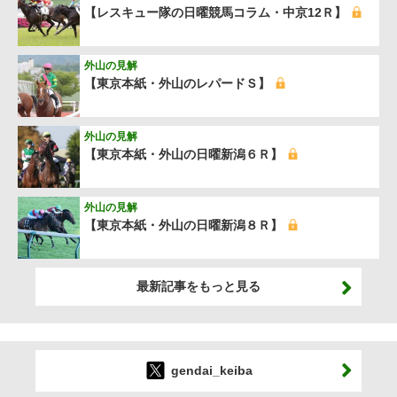
【レスキュー隊の日曜競馬コラム・中京12Ｒ】
外山の見解
【東京本紙・外山のレパードＳ】
外山の見解
【東京本紙・外山の日曜新潟６Ｒ】
外山の見解
【東京本紙・外山の日曜新潟８Ｒ】
最新記事をもっと見る
gendai_keiba