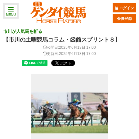
ログイン
MENU
会員登録
市川が人気馬を斬る
【市川の土曜競馬コラム・函館スプリントＳ】
公開日:2025年6月13日 17:00
更新日:2025年6月13日 17:00