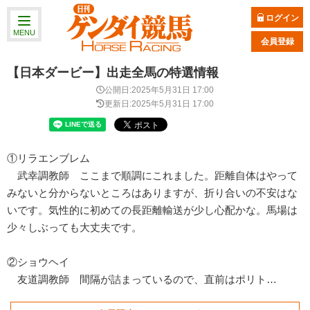
ログイン
MENU
会員登録
【日本ダービー】出走全馬の特選情報
公開日:2025年5月31日 17:00
更新日:2025年5月31日 17:00
①リラエンブレム
武幸調教師 ここまで順調にこれました。距離自体はやって
みないと分からないところはありますが、折り合いの不安はな
いです。気性的に初めての長距離輸送が少し心配かな。馬場は
少々しぶっても大丈夫です。
②ショウヘイ
友道調教師 間隔が詰まっているので、直前はポリト…