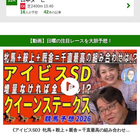
GI
芝2400m 15:40
16
42
人が予想
本の記事
【動画】日曜の注目レースを大胆予想！
《アイビスSD》牝馬＋鞍上＋厩舎＝千直最高の組み合わせ…