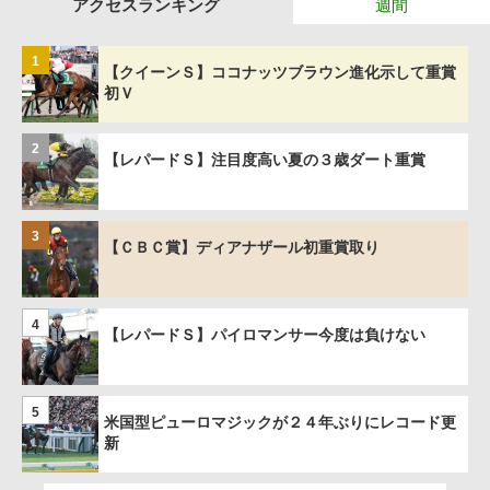
アクセスランキング
週間
1
【クイーンＳ】ココナッツブラウン進化示して重賞
初Ｖ
2
【レパードＳ】注目度高い夏の３歳ダート重賞
3
【ＣＢＣ賞】ディアナザール初重賞取り
4
【レパードＳ】パイロマンサー今度は負けない
5
米国型ピューロマジックが２４年ぶりにレコード更
新