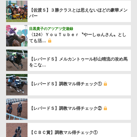
【佐渡Ｓ】３勝クラスとは思えないほどの豪華メン
バー
目黒貴子のアツアツ交遊録
〈124〉ＹｏｕＴｕｂｅｒ〝やーしゅんさん〟とし
ても活…
【レパードＳ】メルカントゥール杉山晴流の攻め馬
をこな…
【レパードＳ】調教マル得チェック①
【レパードＳ】調教マル得チェック②
【ＣＢＣ賞】調教マル得チェック①