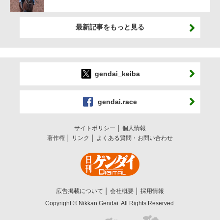
最新記事をもっと見る
gendai_keiba
gendai.race
サイトポリシー
個人情報
著作権
リンク
よくある質問・お問い合わせ
広告掲載について
会社概要
採用情報
Copyright © Nikkan Gendai. All Rights Reserved.