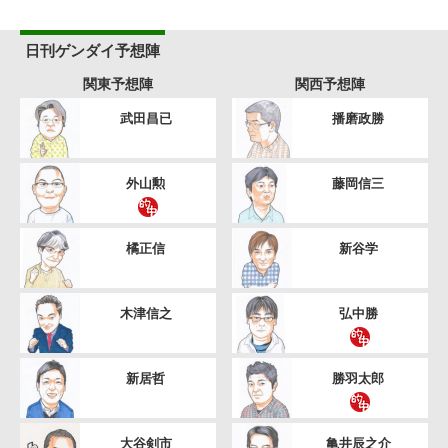
日刊ゲンダイ予想陣
関東予想陣
関西予想陣
武田昌已
播磨政勝
外山勲
藤岡信三
橘正信
新谷学
木津信之
弘中勝
新居哲
勝羽太郎
大谷剣市
亀井辰之介