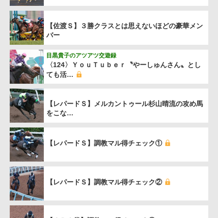
【佐渡Ｓ】３勝クラスとは思えないほどの豪華メン
バー
目黒貴子のアツアツ交遊録
〈124〉ＹｏｕＴｕｂｅｒ〝やーしゅんさん〟とし
ても活…
【レパードＳ】メルカントゥール杉山晴流の攻め馬
をこな…
【レパードＳ】調教マル得チェック①
【レパードＳ】調教マル得チェック②