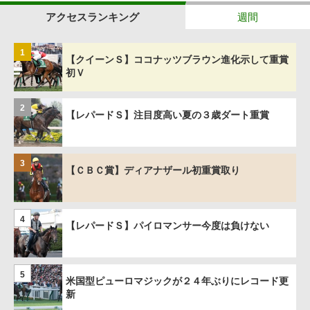
アクセスランキング
週間
1
【クイーンＳ】ココナッツブラウン進化示して重賞
初Ｖ
2
【レパードＳ】注目度高い夏の３歳ダート重賞
3
【ＣＢＣ賞】ディアナザール初重賞取り
4
【レパードＳ】パイロマンサー今度は負けない
5
米国型ピューロマジックが２４年ぶりにレコード更
新