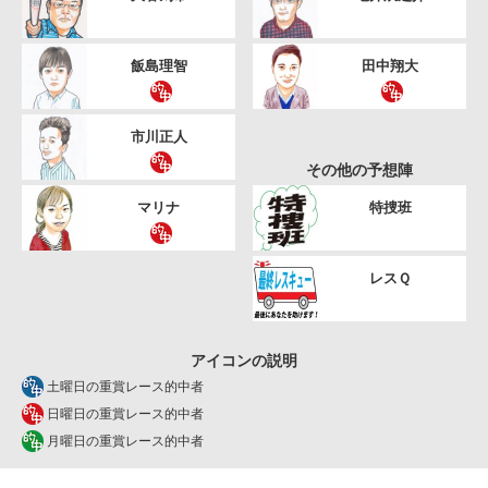
飯島理智
田中翔大
市川正人
その他の予想陣
マリナ
特捜班
レスＱ
アイコンの説明
土曜日の重賞レース的中者
日曜日の重賞レース的中者
月曜日の重賞レース的中者