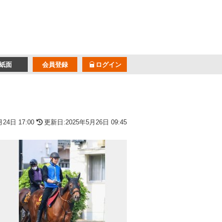
紙面
会員登録
ログイン
24日 17:00
更新日:2025年5月26日 09:45