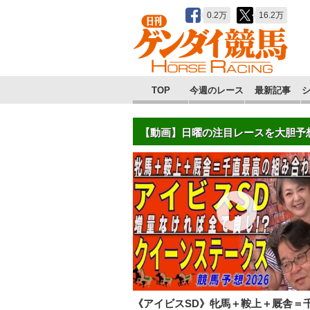
0.2万
16.2万
TOP
今週のレース
最新記事
【動画】日曜の注目レースを大胆予
《アイビスSD》牝馬＋鞍上＋厩舎＝