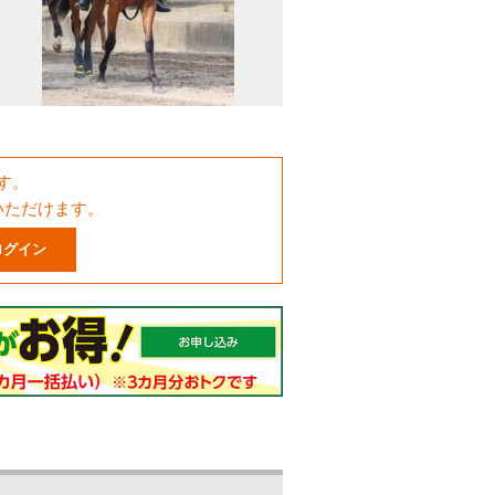
す。
いただけます。
ログイン