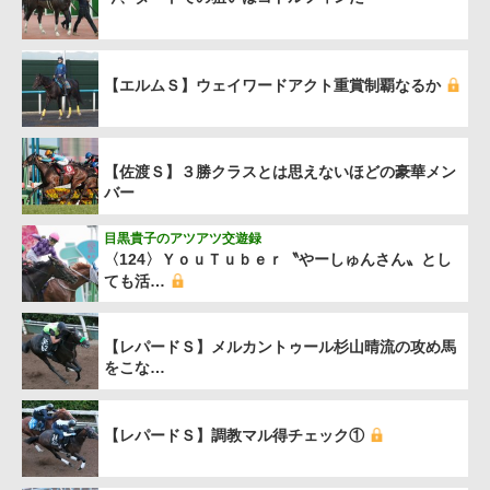
【エルムＳ】ウェイワードアクト重賞制覇なるか
【佐渡Ｓ】３勝クラスとは思えないほどの豪華メン
バー
目黒貴子のアツアツ交遊録
〈124〉ＹｏｕＴｕｂｅｒ〝やーしゅんさん〟とし
ても活…
【レパードＳ】メルカントゥール杉山晴流の攻め馬
をこな…
【レパードＳ】調教マル得チェック①