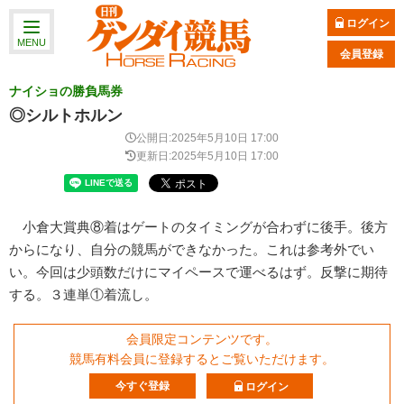
ログイン
MENU
会員登録
ナイショの勝負馬券
◎シルトホルン
公開日:2025年5月10日 17:00
更新日:2025年5月10日 17:00
小倉大賞典⑧着はゲートのタイミングが合わずに後手。後方
からになり、自分の競馬ができなかった。これは参考外でい
い。今回は少頭数だけにマイペースで運べるはず。反撃に期待
する。３連単①着流し。
会員限定コンテンツです。
競馬有料会員に登録するとご覧いただけます。
今すぐ登録
ログイン