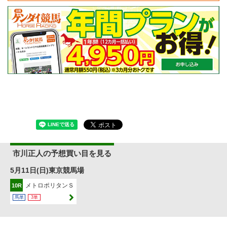
市川正人の予想買い目を見る
5月11日(日)東京競馬場
メトロポリタンＳ
10R
馬単
3単