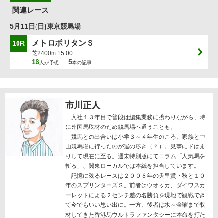
関連レース
5月11日(日)東京競馬場
メトロポリタンＳ
10R
芝2400m 15:00
16
5
人が予想
本の記事
市川正人
入社１３年目で普段は編集業務に携わりながら、時
に外国馬取材のため競馬場へ通うことも。
競馬との出合いは小学３～４年生のころ、家族と中
山競馬場に行ったのが運の尽き（？）。見事にドはま
りして現在に至る。週末特別版にてコラム「人気馬を
斬る」、関東ローカルでは本紙を担当しています。
記憶に残るレースは２００８年の天皇賞・秋と１０
年のスプリンターズＳ。前者はウオッカ、ダイワスカ
ーレットによる２センチ差の名勝負を現地で観戦でき
て今でもいい思い出に。一方、後者は水～金曜まで取
材してきた香港馬ウルトラファンタジーに本命を打た