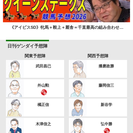
《アイビスSD》牝馬＋鞍上＋厩舎＝千直最高の組み合わせ…
日刊ゲンダイ予想陣
関東予想陣
関西予想陣
武田昌已
播磨政勝
外山勲
藤岡信三
橘正信
新谷学
木津信之
弘中勝