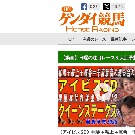
0.2万
16.2万
TOP
今週のレース
最新記事
【動画】日曜の注目レースを大胆予
《アイビスSD》牝馬＋鞍上＋厩舎＝