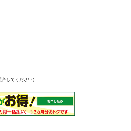
照合してください）