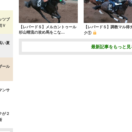
ッツブ
初Ｖ
【レパードＳ】メルカントゥール
【レパードＳ】調教マル得
杉山晴流の攻め馬をこな…
ク①
高い夏
最新記事をもっと見
ザール
マンサ
クが２
新