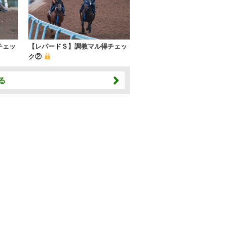
チェッ
【レパードＳ】調教マル得チェッ
ク②
る