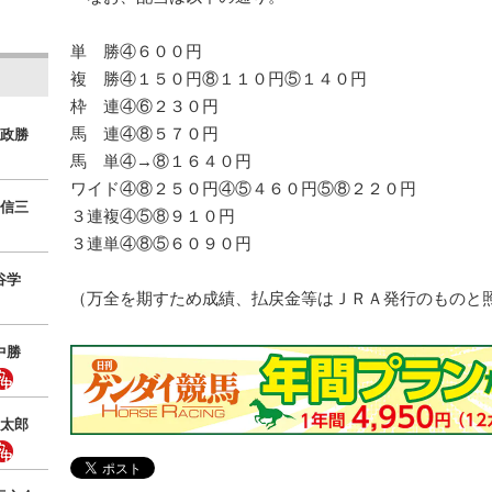
単 勝④６００円
複 勝④１５０円⑧１１０円⑤１４０円
枠 連④⑥２３０円
馬 連④⑧５７０円
政勝
馬 単④→⑧１６４０円
ワイド④⑧２５０円④⑤４６０円⑤⑧２２０円
信三
３連複④⑤⑧９１０円
３連単④⑧⑤６０９０円
谷学
（万全を期すため成績、払戻金等はＪＲＡ発行のものと
中勝
太郎