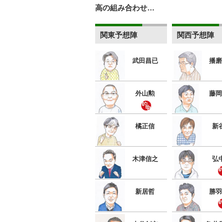
高の組み合わせ…
関東予想陣
関西予想陣
武田昌已
播磨
外山勲
藤岡
橘正信
新
木津信之
弘
新居哲
勝羽