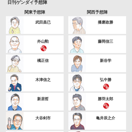
日刊ゲンダイ予想陣
関東予想陣
関西予想陣
武田昌已
播磨政勝
外山勲
藤岡信三
橘正信
新谷学
木津信之
弘中勝
新居哲
勝羽太郎
大谷剣市
亀井辰之介