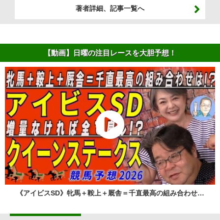
著者詳細、記事一覧へ
【動画】日曜の注目レースを大胆予想！
《アイビスSD》牝馬＋鞍上＋厩舎＝千直最高の組み合わせ…