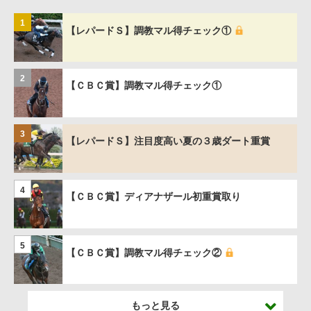
1
【レパードＳ】調教マル得チェック①
2
【ＣＢＣ賞】調教マル得チェック①
3
【レパードＳ】注目度高い夏の３歳ダート重賞
4
【ＣＢＣ賞】ディアナザール初重賞取り
5
【ＣＢＣ賞】調教マル得チェック②
もっと見る