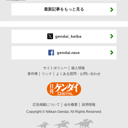
最新記事をもっと見る
gendai_keiba
gendai.race
サイトポリシー
個人情報
著作権
リンク
よくある質問・お問い合わせ
広告掲載について
会社概要
採用情報
Copyright © Nikkan Gendai. All Rights Reserved.