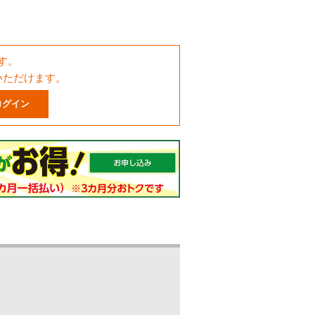
す。
いただけます。
ログイン