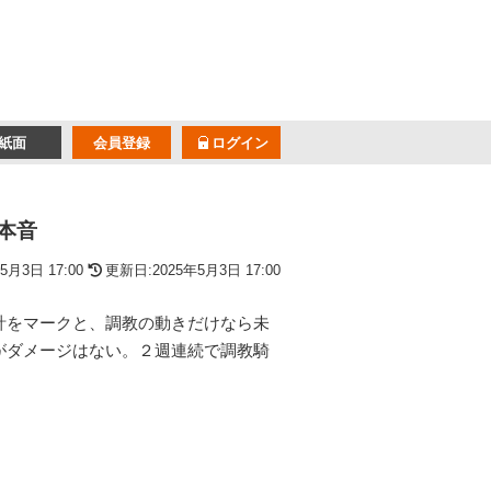
紙面
会員登録
ログイン
本音
5月3日 17:00
更新日:2025年5月3日 17:00
計をマークと、調教の動きだけなら未
がダメージはない。２週連続で調教騎