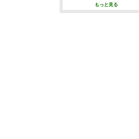
もっと見る