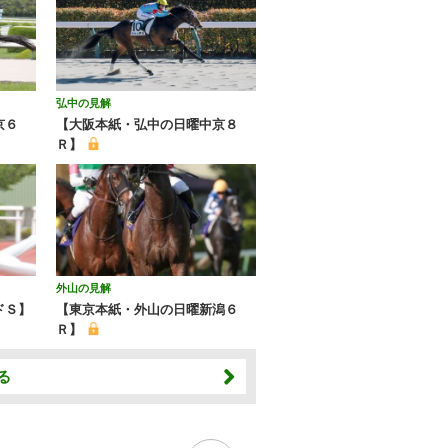
弘中の見解
京６
【大阪本紙・弘中の日曜中京８
Ｒ】
外山の見解
ドＳ】
【東京本紙・外山の日曜新潟６
Ｒ】
る