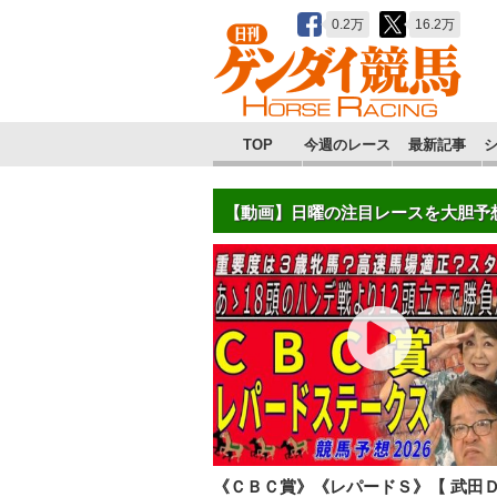
0.2万
16.2万
TOP
今週のレース
最新記事
【動画】日曜の注目レースを大胆予
《ＣＢＣ賞》《レパードＳ》【 武田