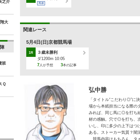
辰之介
馬単
翔大
関連レース
5月4日(日)京都競馬場
陣
３歳未勝利
1R
ダ1200m 10:05
捜班
7
3
人が予想
本の記事
スＱ
弘中勝
「タイトル“こだわり◎”に
場から本紙担当になる際のタ
みれば、同じ馬に◎を打ち
材の感触。穴で◎を打ち、
いし、印に多少の上下はつ
ある。ストーカー気質？闇
競馬内容はもちろん、タイ