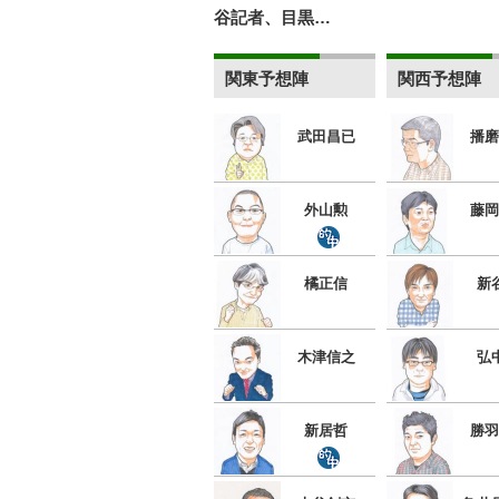
谷記者、目黒…
関東予想陣
関西予想陣
武田昌已
播磨
外山勲
藤岡
橘正信
新
木津信之
弘
新居哲
勝羽