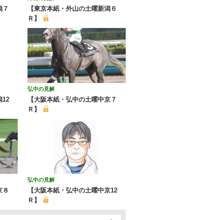
潟７
【東京本紙・外山の土曜新潟６
Ｒ】
弘中の見解
12
【大阪本紙・弘中の土曜中京７
Ｒ】
弘中の見解
京８
【大阪本紙・弘中の土曜中京12
Ｒ】