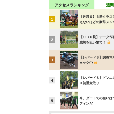
アクセスランキング
週間
【佐渡Ｓ】３勝クラス
1
えないほどの豪華メン
【ＣＢＣ賞】データ作
2
歳勢を狙い撃て！
【レパードＳ】調教マ
3
ェック①
【レパードＳ】ドンエ
4
ス初重賞取り
今、ダートでの狙いは
5
フィンだ