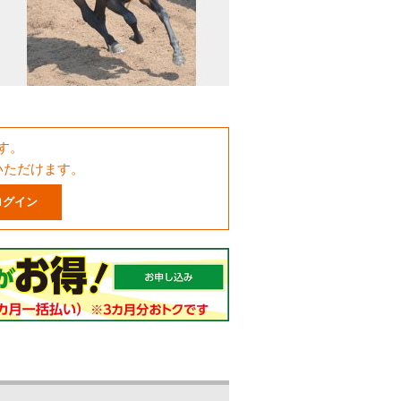
す。
いただけます。
ログイン