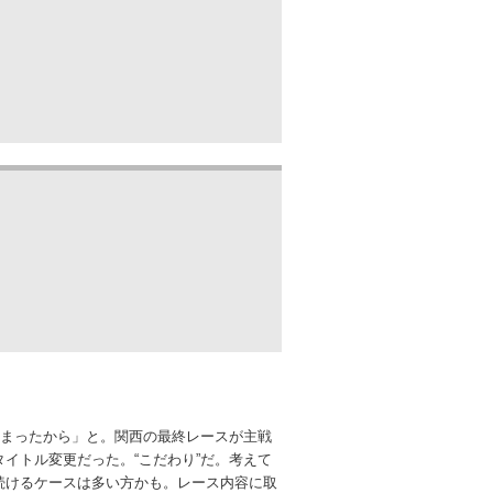
決まったから」と。関西の最終レースが主戦
イトル変更だった。“こだわり”だ。考えて
続けるケースは多い方かも。レース内容に取