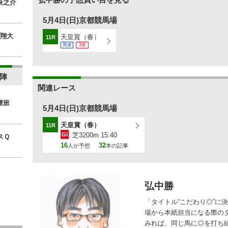
辰之介
5月4日(日)京都競馬場
翔大
天皇賞（春）
11R
馬単
3単
陣
関連レース
捜班
5月4日(日)京都競馬場
天皇賞（春）
11R
GI
芝3200m 15:40
スＱ
16
32
人が予想
本の記事
弘中勝
「タイトル“こだわり◎”に
場から本紙担当になる際のタ
みれば、同じ馬に◎を打ち