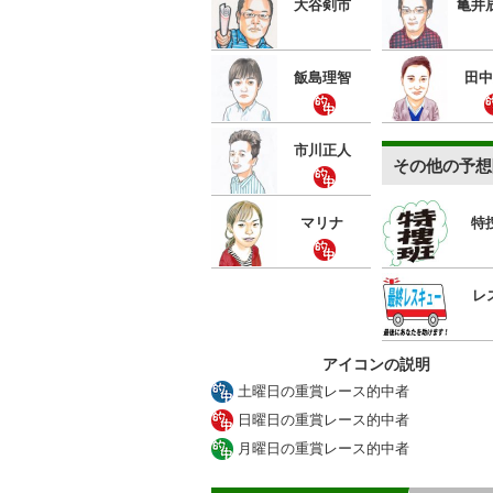
大谷剣市
亀井
飯島理智
田中
市川正人
その他の予想
マリナ
特
レ
アイコンの説明
土曜日の重賞レース的中者
日曜日の重賞レース的中者
月曜日の重賞レース的中者