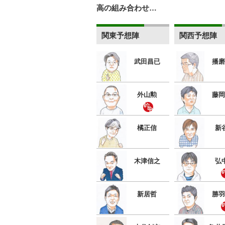
高の組み合わせ…
関東予想陣
関西予想陣
武田昌已
播磨
外山勲
藤岡
橘正信
新
木津信之
弘
新居哲
勝羽