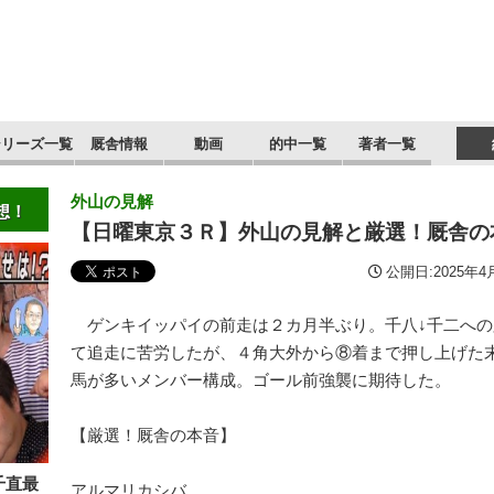
シリーズ一覧
厩舎情報
動画
的中一覧
著者一覧
外山の見解
想！
【日曜東京３Ｒ】外山の見解と厳選！厩舎の
公開日:2025年4月
ゲンキイッパイの前走は２カ月半ぶり。千八↓千二への
て追走に苦労したが、４角大外から⑧着まで押し上げた
馬が多いメンバー構成。ゴール前強襲に期待した。
【厳選！厩舎の本音】
千直最
アルマリカシバ