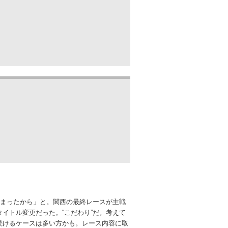
決まったから」と。関西の最終レースが主戦
イトル変更だった。“こだわり”だ。考えて
続けるケースは多い方かも。レース内容に取