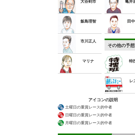
大谷剣市
亀井
飯島理智
田中
市川正人
その他の予想
マリナ
特
レ
アイコンの説明
土曜日の重賞レース的中者
日曜日の重賞レース的中者
月曜日の重賞レース的中者