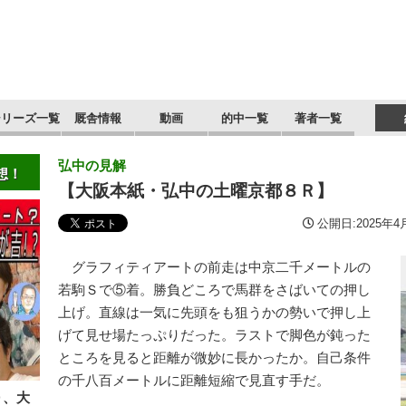
シリーズ一覧
厩舎情報
動画
的中一覧
著者一覧
弘中の見解
想！
【大阪本紙・弘中の土曜京都８Ｒ】
公開日:2025年4月
グラフィティアートの前走は中京二千メートルの
若駒Ｓで⑤着。勝負どころで馬群をさばいての押し
上げ。直線は一気に先頭をも狙うかの勢いで押し上
げて見せ場たっぷりだった。ラストで脚色が鈍った
ところを見ると距離が微妙に長かったか。自己条件
の千八百メートルに距離短縮で見直す手だ。
Ｄ、大