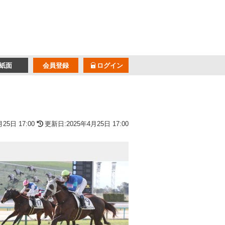
紙面
会員登録
ログイン
25日 17:00
更新日:2025年4月25日 17:00