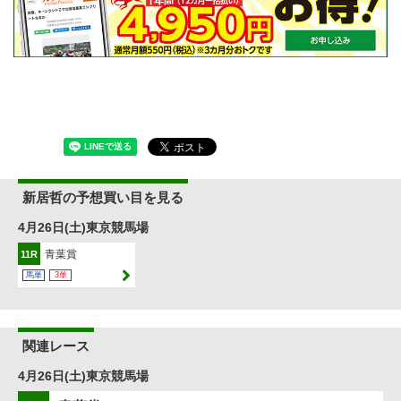
新居哲の予想買い目を見る
4月26日(土)東京競馬場
青葉賞
11R
馬単
3単
関連レース
4月26日(土)東京競馬場