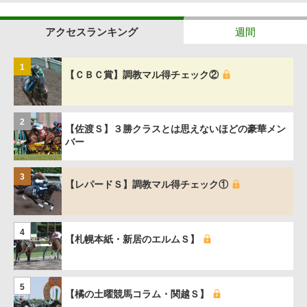
アクセスランキング
週間
1
【ＣＢＣ賞】調教マル得チェック②
2
【佐渡Ｓ】３勝クラスとは思えないほどの豪華メン
バー
3
【レパードＳ】調教マル得チェック①
4
【札幌本紙・新居のエルムＳ】
5
【橘の土曜競馬コラム・関越Ｓ】