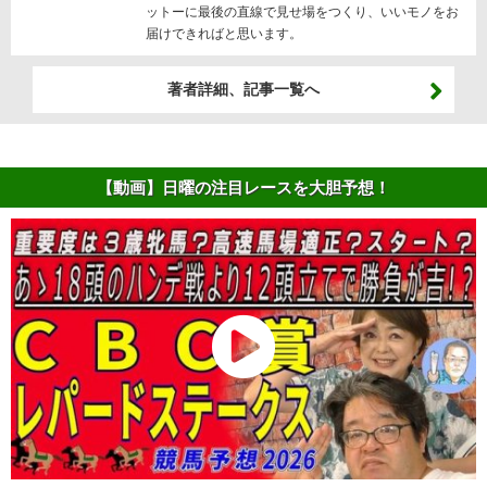
ットーに最後の直線で見せ場をつくり、いいモノをお
届けできればと思います。
著者詳細、記事一覧へ
【動画】日曜の注目レースを大胆予想！