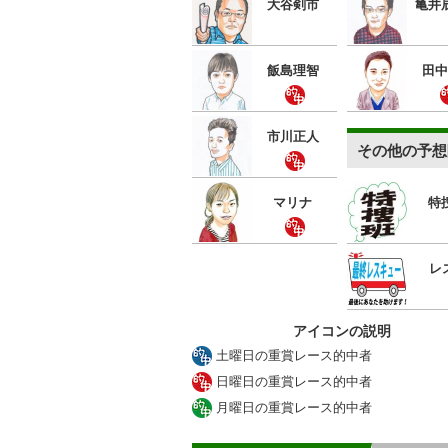
大谷剣市
亀井
飯島理智
田中
市川正人
その他の予想
マリナ
特
レ
アイコンの説明
土曜日の重賞レース的中者
日曜日の重賞レース的中者
月曜日の重賞レース的中者