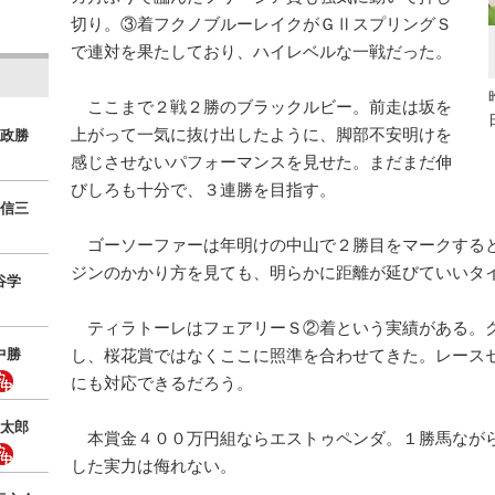
切り。③着フクノブルーレイクがＧⅡスプリングＳ
で連対を果たしており、ハイレベルな一戦だった。
ここまで２戦２勝のブラックルビー。前走は坂を
上がって一気に抜け出したように、脚部不安明けを
政勝
感じさせないパフォーマンスを見せた。まだまだ伸
びしろも十分で、３連勝を目指す。
信三
ゴーソーファーは年明けの中山で２勝目をマークする
ジンのかかり方を見ても、明らかに距離が延びていいタ
谷学
ティラトーレはフェアリーＳ②着という実績がある。
中勝
し、桜花賞ではなくここに照準を合わせてきた。レース
にも対応できるだろう。
太郎
本賞金４００万円組ならエストゥペンダ。１勝馬なが
した実力は侮れない。