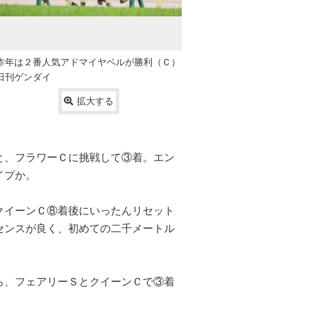
昨年は２番人気アドマイヤベルが勝利（Ｃ）
日刊ゲンダイ
拡大する
と、フラワーＣに挑戦して③着。エン
イプか。
クイーンＣ⑧着後にいったんリセット
センスが良く、初めての二千メートル
ら、フェアリーＳとクイーンＣで③着