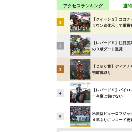
アクセスランキング
週間
【クイーンＳ】ココナ
1
ラウン進化示して重賞
【レパードＳ】注目度
2
の３歳ダート重賞
【ＣＢＣ賞】ディアナ
3
初重賞取り
【レパードＳ】パイロ
4
ー今度は負けない
米国型ピューロマジッ
5
４年ぶりにレコード更