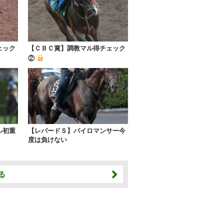
ェック
【ＣＢＣ賞】調教マル得チェック
②
ル初重
【レパードＳ】パイロマンサー今
度は負けない
る