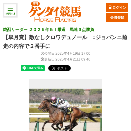
ログイン
MENU
会員登録
純烈リーダー ２０２５年ＧⅠ厳選 馬連３点勝負
【皐月賞】敵なしクロワデュノール ○ジョバンニ前
走の内容で２番手に
公開日:2025年4月19日 17:00
更新日:2025年4月21日 09:46