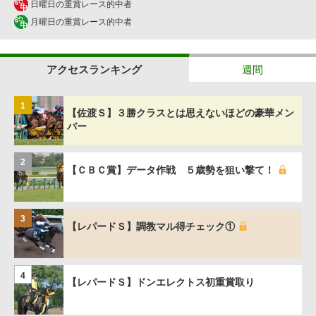
日曜日の重賞レース的中者
月曜日の重賞レース的中者
アクセスランキング
週間
1
【佐渡Ｓ】３勝クラスとは思えないほどの豪華メン
バー
2
【ＣＢＣ賞】データ作戦 ５歳勢を狙い撃て！
3
【レパードＳ】調教マル得チェック①
4
【レパードＳ】ドンエレクトス初重賞取り