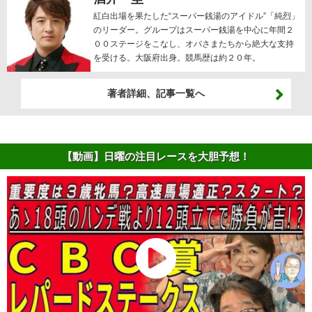
紅白出場を果たした“スーパー銭湯のアイドル”「純烈」
のリーダー。グループはスーパー銭湯を中心に年間２
００ステージをこなし、オバさまたちから絶大な支持
を受ける。大阪府出身。競馬歴は約２０年。
著者詳細、記事一覧へ
【動画】日曜の注目レースを大胆予想！