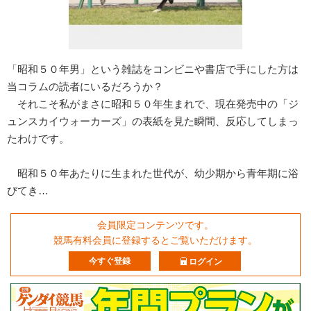
「昭和５０年男」という雑誌をコンビニや書店で手にした方は
当コラムの読者にいるだろうか？
それこそ私がまさに昭和５０年生まれで、現在発売中の「ジ
ュンスカイウォーカーズ」の表紙を見た瞬間、反応してしまっ
たわけです。
昭和５０年あたりに生まれた世代が、幼少期から青年期に浴
びてき…
会員限定コンテンツです。
競馬有料会員に登録するとご覧いただけます。
今すぐ登録
ログイン