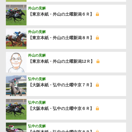
外山の見解
【東京本紙・外山の土曜新潟６Ｒ】
外山の見解
【東京本紙・外山の土曜新潟８Ｒ】
外山の見解
【東京本紙・外山の土曜新潟12Ｒ】
弘中の見解
【大阪本紙・弘中の土曜中京７Ｒ】
弘中の見解
【大阪本紙・弘中の土曜中京６Ｒ】
弘中の見解
【大阪本紙・弘中の土曜中京８Ｒ】