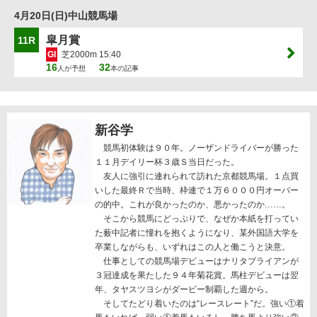
4月20日(日)中山競馬場
皐月賞
11R
GI
芝2000m 15:40
16
32
人が予想
本の記事
新谷学
競馬初体験は９０年。ノーザンドライバーが勝った
１１月デイリー杯３歳Ｓ当日だった。
友人に強引に連れられて訪れた京都競馬場。１点買
いした最終Ｒで当時、枠連で１万６０００円オーバー
の的中。これが良かったのか、悪かったのか……。
そこから競馬にどっぷりで、なぜか本紙を打ってい
た薮中記者に憧れを抱くようになり、某外国語大学を
卒業しながらも、いずれはこの人と働こうと決意。
仕事としての競馬場デビューはナリタブライアンが
３冠達成を果たした９４年菊花賞。馬柱デビューは翌
年、タヤスツヨシがダービー制覇した週から。
そしてたどり着いたのは“レースレート”だ。強い①着