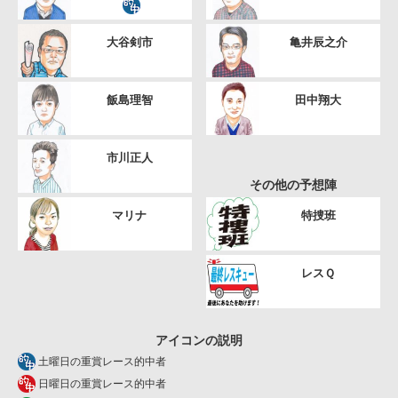
大谷剣市
亀井辰之介
飯島理智
田中翔大
市川正人
その他の予想陣
マリナ
特捜班
レスＱ
アイコンの説明
土曜日の重賞レース的中者
日曜日の重賞レース的中者