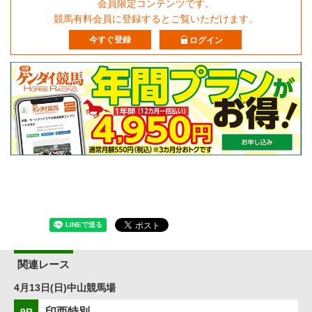
会員限定コンテンツです。
競馬有料会員に登録するとご覧いただけます。
今すぐ登録
ログイン
関連レース
4月13日(日)中山競馬場
印西特別
9R