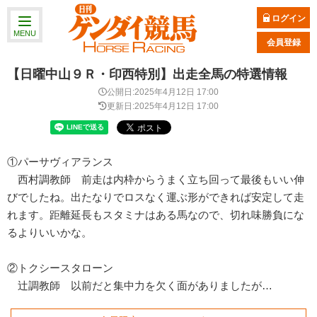
ログイン
MENU
会員登録
【日曜中山９Ｒ・印西特別】出走全馬の特選情報
公開日:2025年4月12日 17:00
更新日:2025年4月12日 17:00
①パーサヴィアランス
西村調教師 前走は内枠からうまく立ち回って最後もいい伸
びでしたね。出たなりでロスなく運ぶ形ができれば安定して走
れます。距離延長もスタミナはある馬なので、切れ味勝負にな
るよりいいかな。
②トクシースタローン
辻調教師 以前だと集中力を欠く面がありましたが…