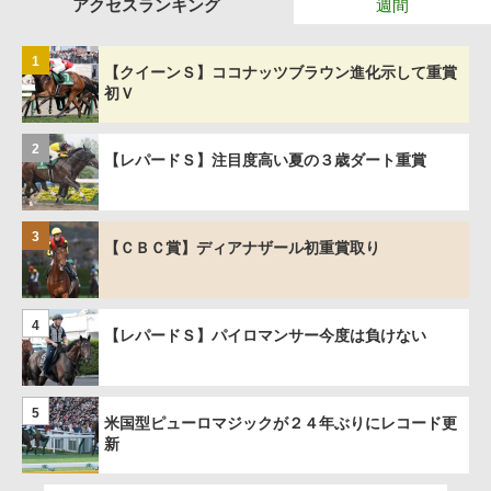
アクセスランキング
週間
1
【クイーンＳ】ココナッツブラウン進化示して重賞
初Ｖ
2
【レパードＳ】注目度高い夏の３歳ダート重賞
3
【ＣＢＣ賞】ディアナザール初重賞取り
4
【レパードＳ】パイロマンサー今度は負けない
5
米国型ピューロマジックが２４年ぶりにレコード更
新