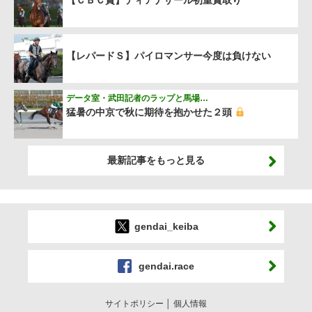
【レパードＳ】パイロマンサー今度は負けない
データ室・武田記者のラップと馬場…
猛暑の中京で秋に期待を抱かせた２頭
最新記事をもっと見る
gendai_keiba
gendai.race
サイトポリシー
個人情報