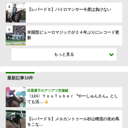
4
【レパードＳ】パイロマンサー今度は負けない
5
米国型ピューロマジックが２４年ぶりにレコード更
新
もっと見る
最新記事10件
目黒貴子のアツアツ交遊録
〈124〉ＹｏｕＴｕｂｅｒ〝やーしゅんさん〟とし
ても活…
【レパードＳ】メルカントゥール杉山晴流の攻め馬
をこな…