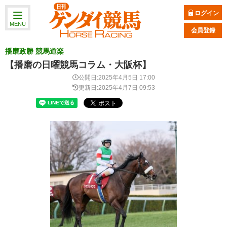
ログイン
MENU
会員登録
播磨政勝 競馬道楽
【播磨の日曜競馬コラム・大阪杯】
公開日:2025年4月5日 17:00
更新日:2025年4月7日 09:53