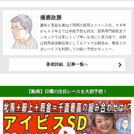
播磨政勝
趣味と実益を兼ねて関西の競馬エイトへ入社。９８年
から０２年までは本紙予想も担当。競馬専門紙収支ラ
ンキングでは常にトップ争いを演じた実力派で、当時
は競馬放送解説者としてもＴＶでお馴染み。厩舎との
太いパイプを利用しての鋭い予想がモットー。
著者詳細、記事一覧へ
【動画】日曜の注目レースを大胆予想！