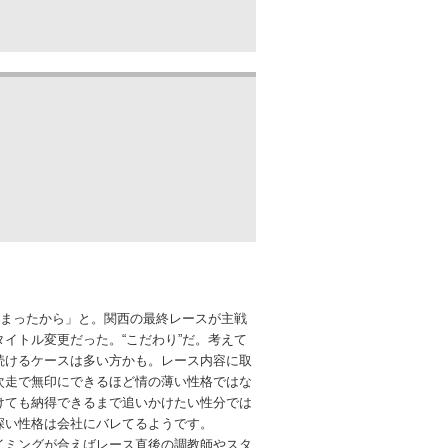
決まったから」と。関西の最終レースが主戦
イトル変更だった。“こだわり”だ。考えて
続けるケースは多い方かも。レース内容に取
次走で無印にできるほど情の薄い性格ではな
けても納得できるまで追いかけたい性分では
深い性格は会社にバレてるようです。
ミングが合えばレース直後の調教師やスタ