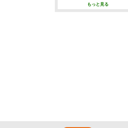
もっと見る