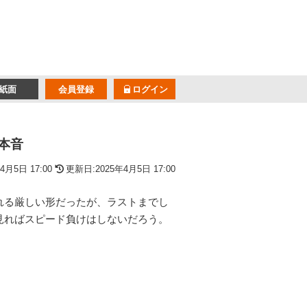
紙面
会員登録
ログイン
本音
4月5日 17:00
更新日:2025年4月5日 17:00
れる厳しい形だったが、ラストまでし
見ればスピード負けはしないだろう。