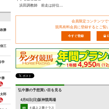
浜田調教師 前走は好位…
会員限定コンテンツで
競馬有料会員に登録するとご覧
政勝
今すぐ登録
信三
谷学
中勝
弘中勝の予想買い目を見る
太郎
4月6日(日)阪神競馬場
４歳上２勝クラス
8R