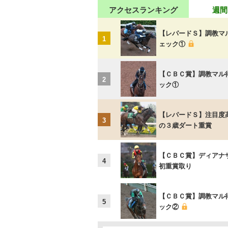
アクセスランキング
週間
【レパードＳ】調教マ
1
ェック①
【ＣＢＣ賞】調教マル
2
ック①
【レパードＳ】注目度
3
の３歳ダート重賞
【ＣＢＣ賞】ディアナ
4
初重賞取り
【ＣＢＣ賞】調教マル
5
ック②