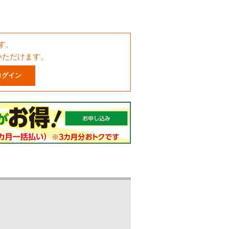
す。
いただけます。
ログイン