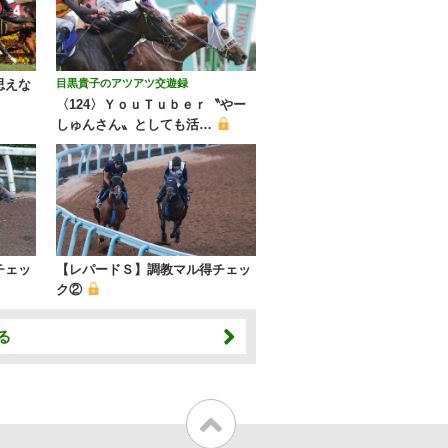
思えな
目黒貴子のアツアツ交遊録
〈124〉ＹｏｕＴｕｂｅｒ〝やー
しゅんさん〟としても活…
チェッ
【レパードＳ】調教マル得チェッ
ク②
る