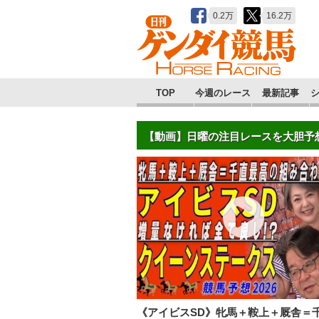
0.2万
16.2万
TOP
今週のレース
最新記事
【動画】日曜の注目レースを大胆予
《アイビスSD》牝馬＋鞍上＋厩舎＝