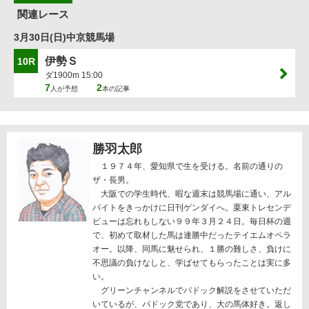
関連レース
3月30日(日)中京競馬場
伊勢Ｓ
10R
ダ1900m 15:00
7
2
人が予想
本の記事
勝羽太郎
１９７４年、愛知県で生を受ける。名前の通りの
ザ・長男。
大阪での学生時代、暇な週末は競馬場に通い、アル
バイトをきっかけに日刊ゲンダイへ。栗東トレセンデ
ビューは忘れもしない９９年３月２４日。毎日杯の週
で、初めて取材した馬は連勝中だったテイエムオペラ
オー。以降、同馬に魅せられ、１勝の難しさ、負けに
不思議の負けなしと、学ばせてもらったことは実に多
い。
グリーンチャンネルでパドック解説をさせていただ
いているが、パドック党であり、大の馬体好き。返し