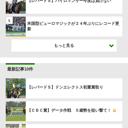
【レパードＳ】パイロマンサー今度は負けない
5
米国型ピューロマジックが２４年ぶりにレコード更
新
もっと見る
最新記事10件
【レパードＳ】ドンエレクトス初重賞取り
【ＣＢＣ賞】データ作戦 ５歳勢を狙い撃て！