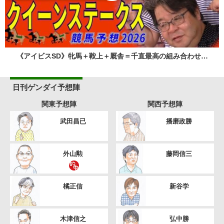
《アイビスSD》牝馬＋鞍上＋厩舎＝千直最高の組み合わせ…
日刊ゲンダイ予想陣
関東予想陣
関西予想陣
武田昌已
播磨政勝
外山勲
藤岡信三
橘正信
新谷学
木津信之
弘中勝