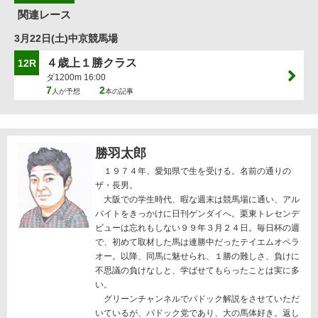
関連レース
3月22日(土)中京競馬場
４歳上１勝クラス
12R
ダ1200m 16:00
7
2
人が予想
本の記事
勝羽太郎
１９７４年、愛知県で生を受ける。名前の通りの
ザ・長男。
大阪での学生時代、暇な週末は競馬場に通い、アル
バイトをきっかけに日刊ゲンダイへ。栗東トレセンデ
ビューは忘れもしない９９年３月２４日。毎日杯の週
で、初めて取材した馬は連勝中だったテイエムオペラ
オー。以降、同馬に魅せられ、１勝の難しさ、負けに
不思議の負けなしと、学ばせてもらったことは実に多
い。
グリーンチャンネルでパドック解説をさせていただ
いているが、パドック党であり、大の馬体好き。返し