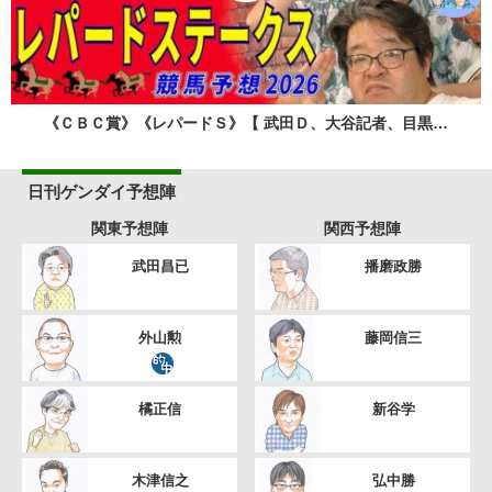
《ＣＢＣ賞》《レパードＳ》【 武田Ｄ、大谷記者、目黒…
日刊ゲンダイ予想陣
関東予想陣
関西予想陣
武田昌已
播磨政勝
外山勲
藤岡信三
橘正信
新谷学
木津信之
弘中勝