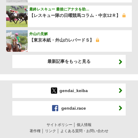
最終レスキュー 最後にアナタを助…
【レスキュー隊の日曜競馬コラム・中京12Ｒ】
外山の見解
【東京本紙・外山のレパードＳ】
最新記事をもっと見る
gendai_keiba
gendai.race
サイトポリシー
個人情報
著作権
リンク
よくある質問・お問い合わせ