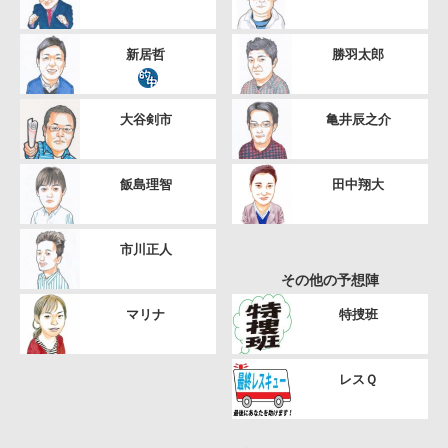
新居哲
勝羽太郎
大谷剣市
亀井辰之介
飯島理智
田中翔大
市川正人
その他の予想陣
マリナ
特捜班
レスＱ