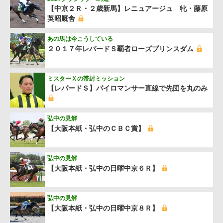
【中京２Ｒ・２歳新馬】レニュアージュ 牝・藤原
英昭厩舎
あの馬は今こうしている
２０１７年レパードＳ覇者ローズプリンスダム
ミスターＸの帯封ミッション
【レパードＳ】パイロマンサー直線で先団を丸のみ
弘中の見解
【大阪本紙・弘中のＣＢＣ賞】
弘中の見解
【大阪本紙・弘中の日曜中京６Ｒ】
弘中の見解
【大阪本紙・弘中の日曜中京８Ｒ】