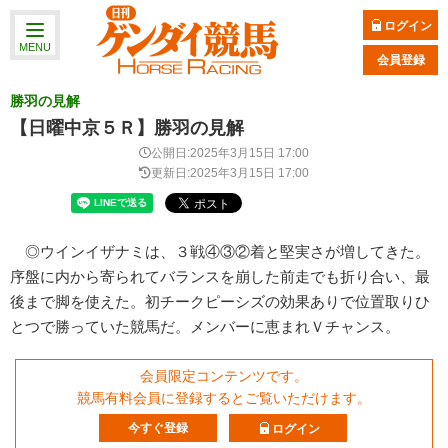
ログイン
MENU
会員登録
勝羽の見解
【日曜中京５Ｒ】勝羽の見解
公開日:2025年3月15日 17:00
更新日:2025年3月15日 17:00
◎ウインイザナミは、３戦④③②着と堅実さが増してきた。
序盤に内から寄られてバランスを崩した前走でも折り合い、最
後まで脚を使えた。初チークピーシズの効果ありで位置取りひ
とつで勝っていた競馬だ。メンバーに恵まれＶチャンス。
会員限定コンテンツです。
競馬有料会員に登録するとご覧いただけます。
今すぐ登録
ログイン