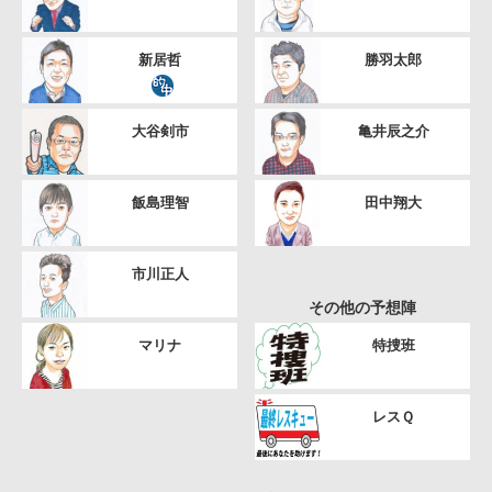
新居哲
勝羽太郎
大谷剣市
亀井辰之介
飯島理智
田中翔大
市川正人
その他の予想陣
マリナ
特捜班
レスＱ