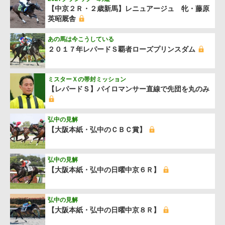
【中京２Ｒ・２歳新馬】レニュアージュ 牝・藤原
英昭厩舎
あの馬は今こうしている
２０１７年レパードＳ覇者ローズプリンスダム
ミスターＸの帯封ミッション
【レパードＳ】パイロマンサー直線で先団を丸のみ
弘中の見解
【大阪本紙・弘中のＣＢＣ賞】
弘中の見解
【大阪本紙・弘中の日曜中京６Ｒ】
弘中の見解
【大阪本紙・弘中の日曜中京８Ｒ】