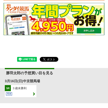
勝羽太郎の予想買い目を見る
3月16日(日)中京競馬場
３歳未勝利
5R
馬単