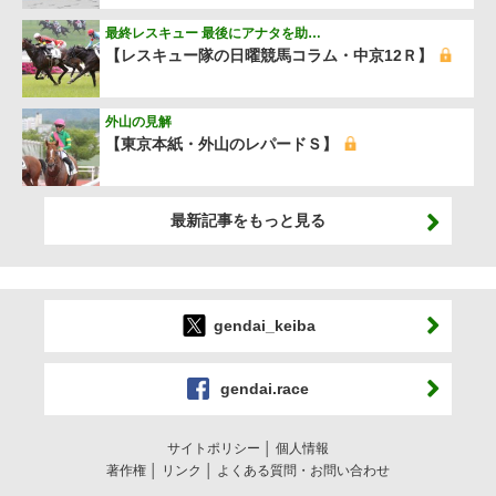
最終レスキュー 最後にアナタを助…
【レスキュー隊の日曜競馬コラム・中京12Ｒ】
外山の見解
【東京本紙・外山のレパードＳ】
最新記事をもっと見る
gendai_keiba
gendai.race
サイトポリシー
個人情報
著作権
リンク
よくある質問・お問い合わせ