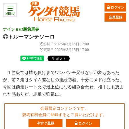
ログイン
MENU
会員登録
ナイショの勝負馬券
◎トルーマンテソーロ
公開日:2025年3月15日 17:00
更新日:2025年3月15日 17:00
１勝級では勝ち負けまでワンパンチ足りない印象もあった
が、前２走はタイム差なしの連続②着。十分にメドは立った。
今回は前走レート比で最上位になる組み合わせ。相手にも恵ま
れた感ありだ。馬単で強気に。
会員限定コンテンツです。
競馬有料会員に登録するとご覧いただけます。
今すぐ登録
ログイン