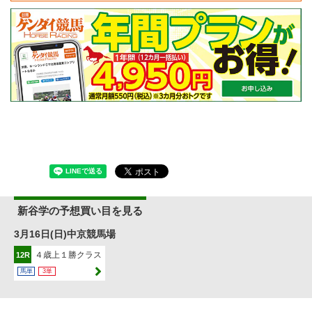
新谷学の予想買い目を見る
3月16日(日)中京競馬場
４歳上１勝クラス
12R
馬単
3単