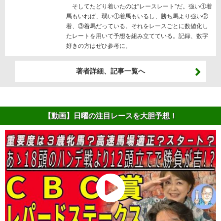
そしてたどり着いたのは“レースレート”だ。強い①着
馬もいれば、弱い①着馬もいるし、勝ち馬より強い②
着、③着馬だっている。それをレースごとに数値化し
たレートを用いて予想を組み立てている。記録、数字
好きの方はぜひ参考に。
著者詳細、記事一覧へ
【動画】日曜の注目レースを大胆予想！