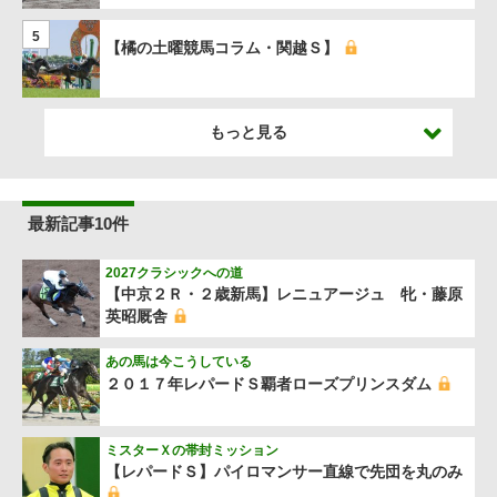
5
【橘の土曜競馬コラム・関越Ｓ】
もっと見る
最新記事10件
2027クラシックへの道
【中京２Ｒ・２歳新馬】レニュアージュ 牝・藤原
英昭厩舎
あの馬は今こうしている
２０１７年レパードＳ覇者ローズプリンスダム
ミスターＸの帯封ミッション
【レパードＳ】パイロマンサー直線で先団を丸のみ