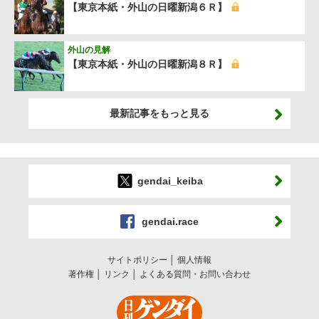
【東京本紙・外山の日曜新潟６Ｒ】
外山の見解
【東京本紙・外山の日曜新潟８Ｒ】
最新記事をもっと見る
gendai_keiba
gendai.race
サイトポリシー
個人情報
著作権
リンク
よくある質問・お問い合わせ