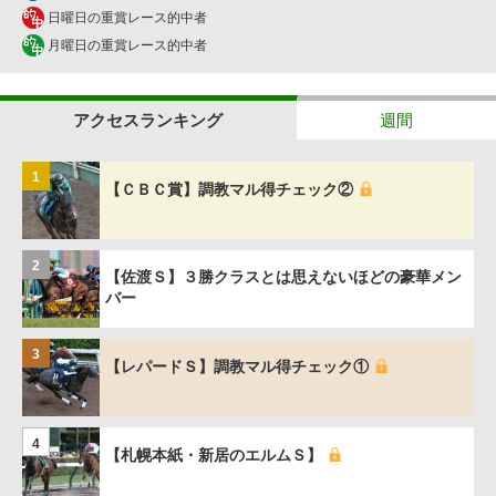
日曜日の重賞レース的中者
月曜日の重賞レース的中者
アクセスランキング
週間
1
【ＣＢＣ賞】調教マル得チェック②
2
【佐渡Ｓ】３勝クラスとは思えないほどの豪華メン
バー
3
【レパードＳ】調教マル得チェック①
4
【札幌本紙・新居のエルムＳ】