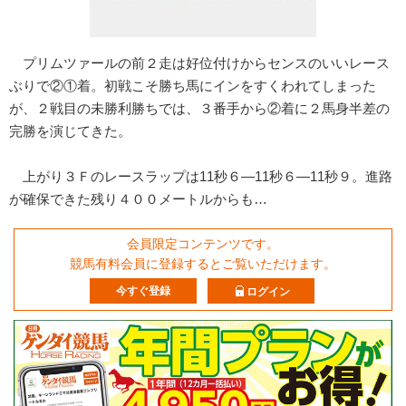
プリムツァールの前２走は好位付けからセンスのいいレース
ぶりで②①着。初戦こそ勝ち馬にインをすくわれてしまった
が、２戦目の未勝利勝ちでは、３番手から②着に２馬身半差の
完勝を演じてきた。
上がり３Ｆのレースラップは11秒６―11秒６―11秒９。進路
が確保できた残り４００メートルからも…
会員限定コンテンツです。
競馬有料会員に登録するとご覧いただけます。
今すぐ登録
ログイン