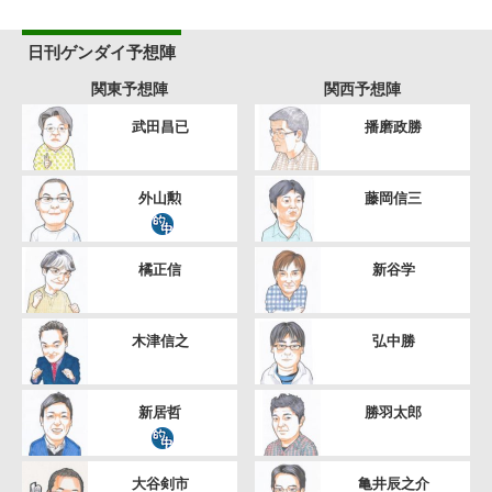
日刊ゲンダイ予想陣
関東予想陣
関西予想陣
武田昌已
播磨政勝
外山勲
藤岡信三
橘正信
新谷学
木津信之
弘中勝
新居哲
勝羽太郎
大谷剣市
亀井辰之介