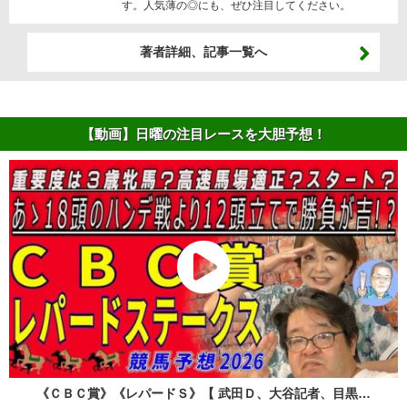
す。人気薄の◎にも、ぜひ注目してください。
著者詳細、記事一覧へ
【動画】日曜の注目レースを大胆予想！
《ＣＢＣ賞》《レパードＳ》【 武田Ｄ、大谷記者、目黒…