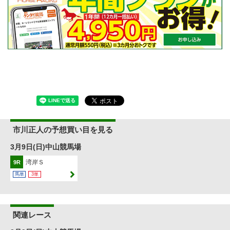
市川正人の予想買い目を見る
3月9日(日)中山競馬場
湾岸Ｓ
9R
馬単
3単
関連レース