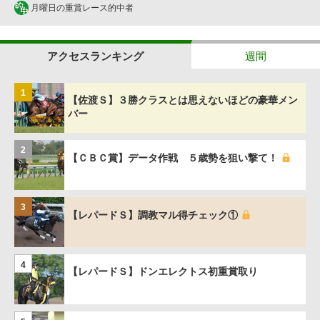
月曜日の重賞レース的中者
アクセスランキング
週間
1
【佐渡Ｓ】３勝クラスとは思えないほどの豪華メン
バー
2
【ＣＢＣ賞】データ作戦 ５歳勢を狙い撃て！
3
【レパードＳ】調教マル得チェック①
4
【レパードＳ】ドンエレクトス初重賞取り