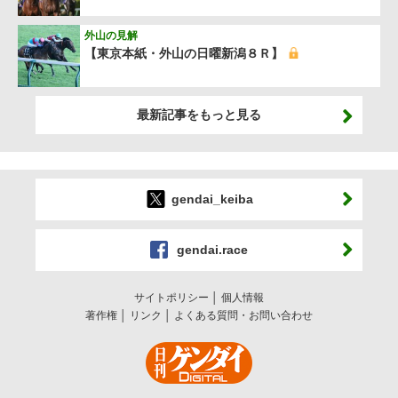
外山の見解
【東京本紙・外山の日曜新潟８Ｒ】
最新記事をもっと見る
gendai_keiba
gendai.race
サイトポリシー
個人情報
著作権
リンク
よくある質問・お問い合わせ