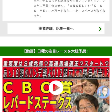
自宅でヒムロックを聴きながら書いているくらい、い
まだに卒業できません。「ＡＮＧＥＬ」や「ＫＩＳ
Ｓ ＭＥ」、バラードなら……あ、スペースがなくな
った。
著者詳細、記事一覧へ
【動画】日曜の注目レースを大胆予想！