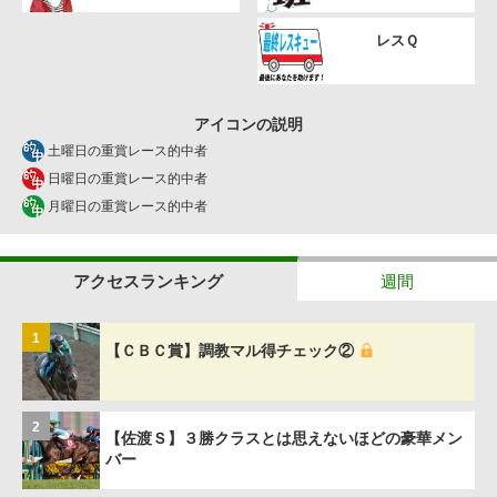
レスＱ
アイコンの説明
土曜日の重賞レース的中者
日曜日の重賞レース的中者
月曜日の重賞レース的中者
アクセスランキング
週間
1
【ＣＢＣ賞】調教マル得チェック②
2
【佐渡Ｓ】３勝クラスとは思えないほどの豪華メン
バー