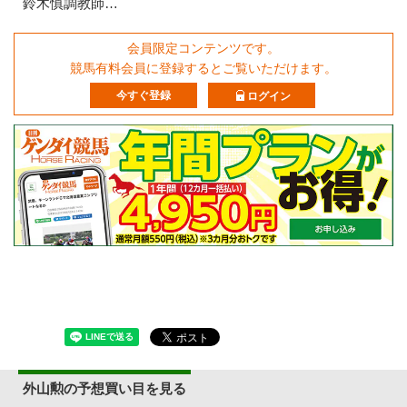
鈴木慎調教師…
会員限定コンテンツです。
競馬有料会員に登録するとご覧いただけます。
今すぐ登録
ログイン
外山勲の予想買い目を見る