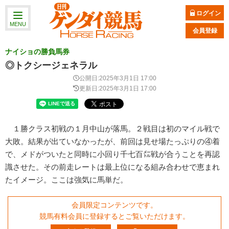
ログイン
MENU
会員登録
ナイショの勝負馬券
◎トクシージェネラル
公開日:2025年3月1日 17:00
更新日:2025年3月1日 17:00
１勝クラス初戦の１月中山が落馬。２戦目は初のマイル戦で
大敗。結果が出ていなかったが、前回は見せ場たっぷりの④着
で、メドがついたと同時に小回り千七百㍍戦が合うことを再認
識させた。その前走レートは最上位になる組み合わせで恵まれ
たイメージ。ここは強気に馬単だ。
会員限定コンテンツです。
競馬有料会員に登録するとご覧いただけます。