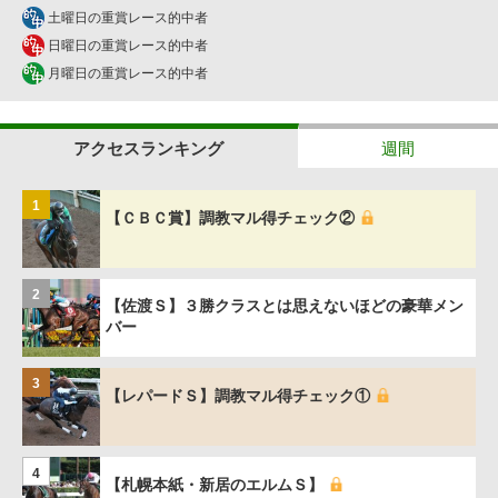
土曜日の重賞レース的中者
日曜日の重賞レース的中者
月曜日の重賞レース的中者
アクセスランキング
週間
1
【ＣＢＣ賞】調教マル得チェック②
2
【佐渡Ｓ】３勝クラスとは思えないほどの豪華メン
バー
3
【レパードＳ】調教マル得チェック①
4
【札幌本紙・新居のエルムＳ】