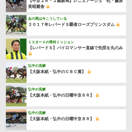
【中京２Ｒ・２歳新馬】レニュアージュ 牝・藤原
英昭厩舎
あの馬は今こうしている
２０１７年レパードＳ覇者ローズプリンスダム
ミスターＸの帯封ミッション
【レパードＳ】パイロマンサー直線で先団を丸のみ
弘中の見解
【大阪本紙・弘中のＣＢＣ賞】
弘中の見解
【大阪本紙・弘中の日曜中京６Ｒ】
弘中の見解
【大阪本紙・弘中の日曜中京８Ｒ】