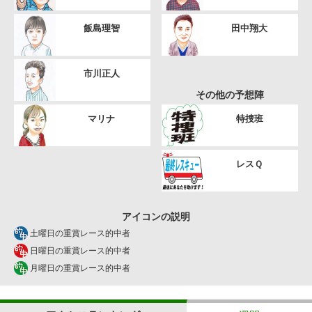
飯島理智
田中翔大
市川正人
その他の予想陣
マリナ
特捜班
レスＱ
アイコンの説明
土曜日の重賞レース的中者
日曜日の重賞レース的中者
月曜日の重賞レース的中者