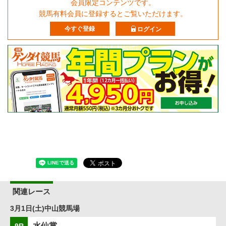
会員限定コンテンツです。
競馬有料会員に登録するとご覧いただけます。
今すぐ登録
ログイン
関連レース
3月1日(土)中山競馬場
水仙賞
9R