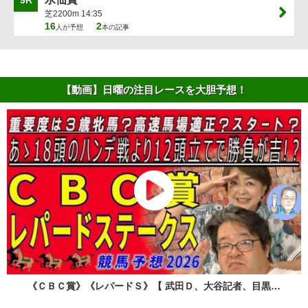
芝2200m 14:35
16
2
人が予想
本の記事
【動画】日曜の注目レースを大胆予想！
《ＣＢＣ賞》《レパードＳ》【 武田Ｄ、大谷記者、目黒…