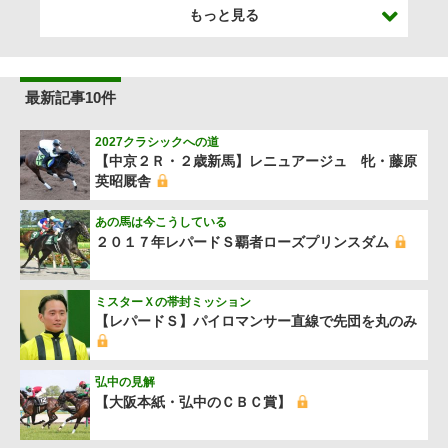
もっと見る
最新記事10件
2027クラシックへの道
【中京２Ｒ・２歳新馬】レニュアージュ 牝・藤原
英昭厩舎
あの馬は今こうしている
２０１７年レパードＳ覇者ローズプリンスダム
ミスターＸの帯封ミッション
【レパードＳ】パイロマンサー直線で先団を丸のみ
弘中の見解
【大阪本紙・弘中のＣＢＣ賞】