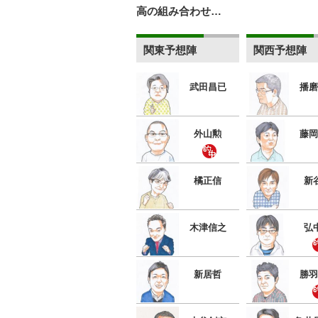
高の組み合わせ…
関東予想陣
関西予想陣
武田昌已
播磨
外山勲
藤岡
橘正信
新
木津信之
弘
新居哲
勝羽