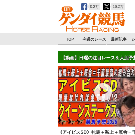
0.2万
16.2万
TOP
今週のレース
最新記事
【動画】日曜の注目レースを大胆予
《アイビスSD》牝馬＋鞍上＋厩舎＝