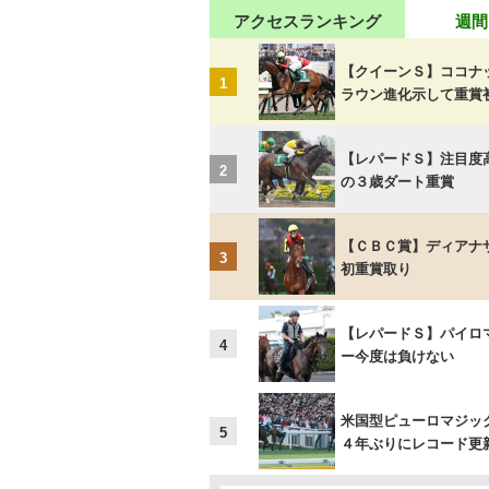
アクセスランキング
週間
【クイーンＳ】ココナ
1
ラウン進化示して重賞
【レパードＳ】注目度
2
の３歳ダート重賞
【ＣＢＣ賞】ディアナ
3
初重賞取り
【レパードＳ】パイロ
4
ー今度は負けない
米国型ピューロマジッ
5
４年ぶりにレコード更