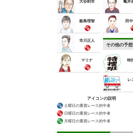
大谷剣市
亀井
飯島理智
田中
市川正人
その他の予想
マリナ
特
レ
アイコンの説明
土曜日の重賞レース的中者
日曜日の重賞レース的中者
月曜日の重賞レース的中者