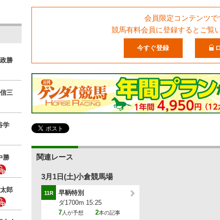
会員限定コンテンツで
競馬有料会員に登録するとご覧
今すぐ登録
政勝
信三
谷学
関連レース
中勝
3月1日(土)小倉競馬場
太郎
早鞆特別
11R
ダ1700m 15:25
7
2
人が予想
本の記事