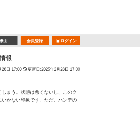
紙面
会員登録
ログイン
選情報
28日 17:00
更新日:2025年2月28日 17:00
てしまう。状態は悪くないし、このク
にいかない印象です。ただ、ハンデの
。