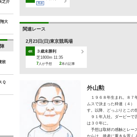
辰之介
馬単
翔大
関連レース
2月23日(日)東京競馬場
陣
３歳未勝利
4R
芝1800m 11:35
捜班
7
2
人が予想
本の記事
スＱ
外山勲
１９６８年生まれ。８７年
ムスで決まった枠連（４）
す。以降、どっぷりとこの
９１年入社。ダービーで言
は３０年に。
予想は取材の感触とレース
からは、後者に重きを置く