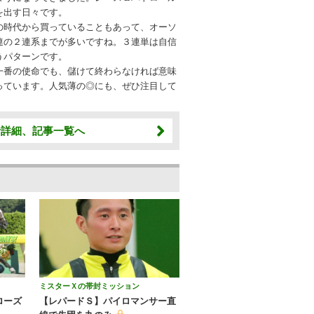
を出す日々です。
時代から買っていることもあって、オーソ
連の２連系までが多いですね。３連単は自信
うパターンです。
番の使命でも、儲けて終わらなければ意味
っています。人気薄の◎にも、ぜひ注目して
者詳細、記事一覧へ
ミスターＸの帯封ミッション
ローズ
【レパードＳ】パイロマンサー直