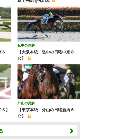
線で先団を丸のみ
弘中の見解
京６
【大阪本紙・弘中の日曜中京８
Ｒ】
外山の見解
ドＳ】
【東京本紙・外山の日曜新潟６
Ｒ】
る