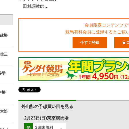
田村調教師…
会員限定コンテンツで
競馬有料会員に登録するとご覧
政勝
今すぐ登録
信三
谷学
中勝
外山勲の予想買い目を見る
太郎
2月23日(日)東京競馬場
３歳未勝利
4R