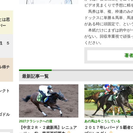
ビデオ見まくりで予想に精
馬券は単、複、枠連のみの
ドックスに単勝＆馬単、馬
とは思
がある時に頭固定で、とい
バー
本紙だけにまずは的中が一
がない。回収率重視で頑張
ください。
戦 ５
著
ル得チ
最新記事一覧
レクト
ゴドル
2027クラシックへの道
あの馬は今こうしている
【中京２Ｒ・２歳新馬】レニュア
２０１７年レパードＳ覇者