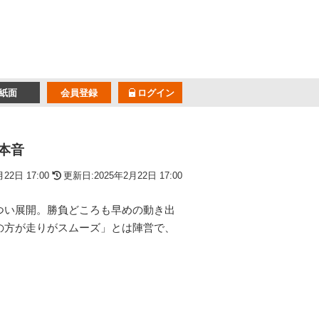
紙面
会員登録
ログイン
本音
22日 17:00
更新日:2025年2月22日 17:00
つい展開。勝負どころも早めの動き出
の方が走りがスムーズ」とは陣営で、