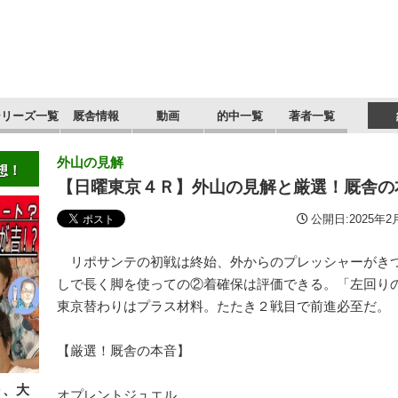
シリーズ一覧
厩舎情報
動画
的中一覧
著者一覧
外山の見解
想！
【日曜東京４Ｒ】外山の見解と厳選！厩舎の
公開日:2025年2月
リポサンテの初戦は終始、外からのプレッシャーがき
しで長く脚を使っての②着確保は評価できる。「左回り
東京替わりはプラス材料。たたき２戦目で前進必至だ。
【厳選！厩舎の本音】
Ｄ、大
オプレントジュエル