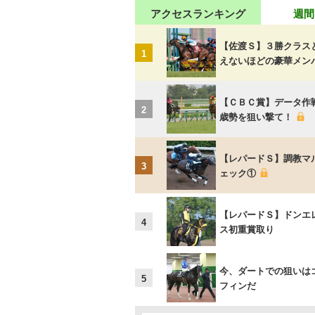
アクセスランキング
週間
【佐渡Ｓ】３勝クラス
1
えないほどの豪華メン
【ＣＢＣ賞】データ作
2
歳勢を狙い撃て！
【レパードＳ】調教マ
3
ェック①
【レパードＳ】ドンエ
4
ス初重賞取り
今、ダートでの狙いは
5
フィンだ