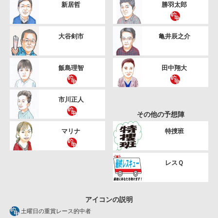
新居哲
勝羽太郎
大谷剣市
亀井辰之介
飯島理智
田中翔大
市川正人
その他の予想陣
マリナ
特捜班
レスＱ
アイコンの説明
土曜日の重賞レース的中者