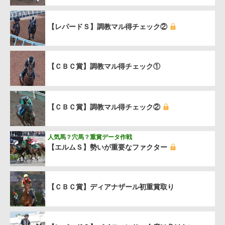
【レパードＳ】調教マル得チェック②
【ＣＢＣ賞】調教マル得チェック①
【ＣＢＣ賞】調教マル得チェック②
人気馬？穴馬？重賞データ作戦
【エルムＳ】勢いが重要なファクター
【ＣＢＣ賞】ディアナザール初重賞取り