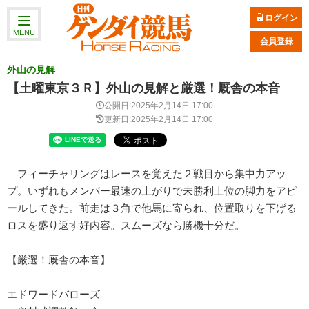
ログイン
MENU
会員登録
外山の見解
【土曜東京３Ｒ】外山の見解と厳選！厩舎の本音
公開日:2025年2月14日 17:00
更新日:2025年2月14日 17:00
フィーチャリングはレースを覚えた２戦目から集中力アッ
プ。いずれもメンバー最速の上がりで未勝利上位の脚力をアピ
ールしてきた。前走は３角で他馬に寄られ、位置取りを下げる
ロスを盛り返す好内容。スムーズなら勝機十分だ。
【厳選！厩舎の本音】
エドワードバローズ