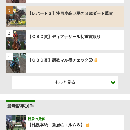
3
【レパードＳ】注目度高い夏の３歳ダート重賞
4
【ＣＢＣ賞】ディアナザール初重賞取り
5
【ＣＢＣ賞】調教マル得チェック②
もっと見る
最新記事10件
新居の見解
【札幌本紙・新居のエルムＳ】