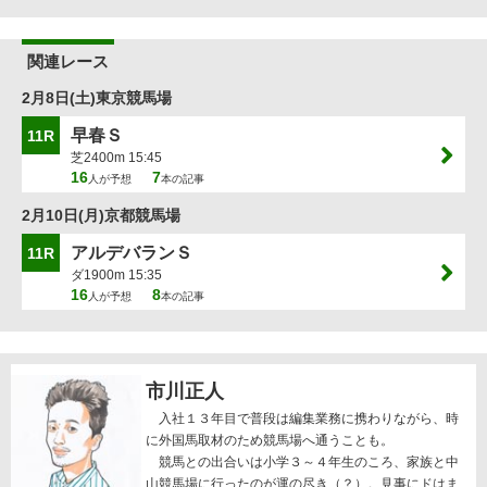
関連レース
2月8日(土)東京競馬場
早春Ｓ
11R
芝2400m 15:45
16
7
人が予想
本の記事
2月10日(月)京都競馬場
アルデバランＳ
11R
ダ1900m 15:35
16
8
人が予想
本の記事
市川正人
入社１３年目で普段は編集業務に携わりながら、時
に外国馬取材のため競馬場へ通うことも。
競馬との出合いは小学３～４年生のころ、家族と中
山競馬場に行ったのが運の尽き（？）。見事にドはま