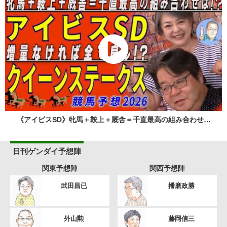
《アイビスSD》牝馬＋鞍上＋厩舎＝千直最高の組み合わせ…
日刊ゲンダイ予想陣
関東予想陣
関西予想陣
武田昌已
播磨政勝
外山勲
藤岡信三