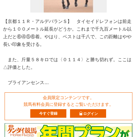
【京都１１Ｒ・アルデバランＳ】 タイセイドレフォンは前走
から１００メートル延長がどうか。これまで千九百メートル以
上だと⑥④⑤⑥着。やはり、ベストは千八で、この距離はやや
長い印象を受ける。
また、斤量５８キロでは〈０１１４〉と勝ち切れず。ここは
△評価とした。
ブライアンセンス…
会員限定コンテンツです。
競馬有料会員に登録するとご覧いただけます。
今すぐ登録
ログイン