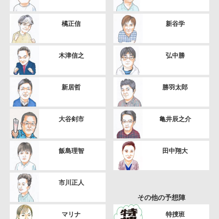
橘正信
新谷学
木津信之
弘中勝
新居哲
勝羽太郎
大谷剣市
亀井辰之介
飯島理智
田中翔大
市川正人
その他の予想陣
マリナ
特捜班