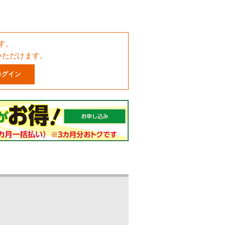
す。
いただけます。
ログイン