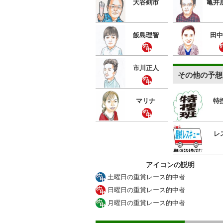
大谷剣市
亀井
飯島理智
田中
市川正人
その他の予想
マリナ
特
レ
アイコンの説明
土曜日の重賞レース的中者
日曜日の重賞レース的中者
月曜日の重賞レース的中者