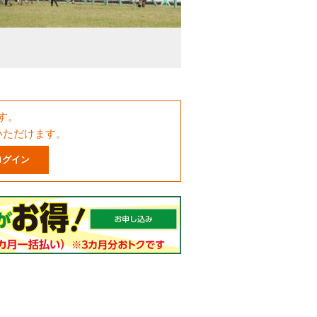
す。
いただけます。
ログイン