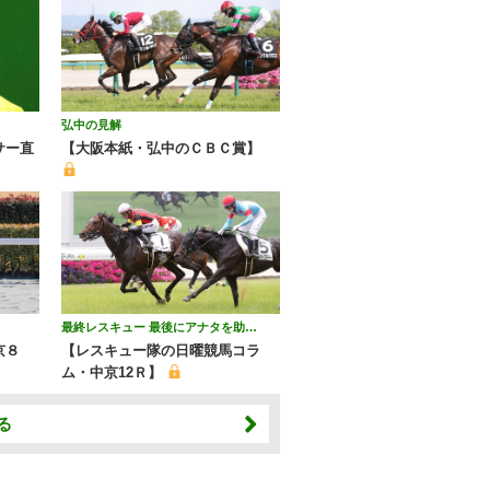
弘中の見解
サー直
【大阪本紙・弘中のＣＢＣ賞】
最終レスキュー 最後にアナタを助…
京８
【レスキュー隊の日曜競馬コラ
ム・中京12Ｒ】
る