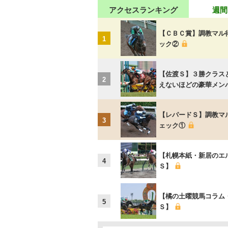
アクセスランキング
週間
【ＣＢＣ賞】調教マル
1
ック②
【佐渡Ｓ】３勝クラス
2
えないほどの豪華メン
【レパードＳ】調教マ
3
ェック①
【札幌本紙・新居のエ
4
Ｓ】
【橘の土曜競馬コラム
5
Ｓ】