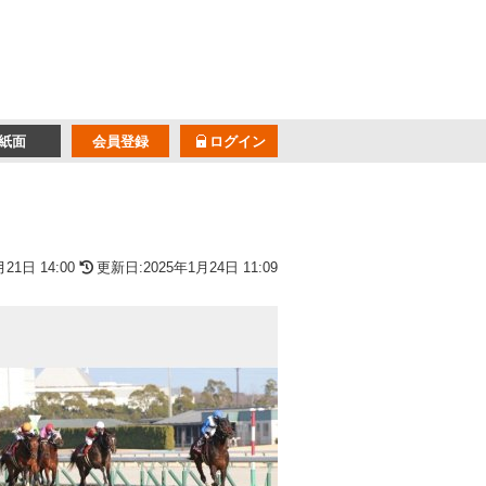
紙面
会員登録
ログイン
21日 14:00
更新日:2025年1月24日 11:09