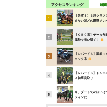
アクセスランキング
週間
【佐渡Ｓ】３勝クラス
1
えないほどの豪華メン
【ＣＢＣ賞】データ作
2
歳勢を狙い撃て！
【レパードＳ】調教マ
3
ェック①
【レパードＳ】ドンエ
4
ス初重賞取り
今、ダートでの狙いは
5
フィンだ