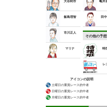
大谷剣市
亀井
飯島理智
田中
市川正人
その他の予想
マリナ
特
レ
アイコンの説明
土曜日の重賞レース的中者
日曜日の重賞レース的中者
月曜日の重賞レース的中者