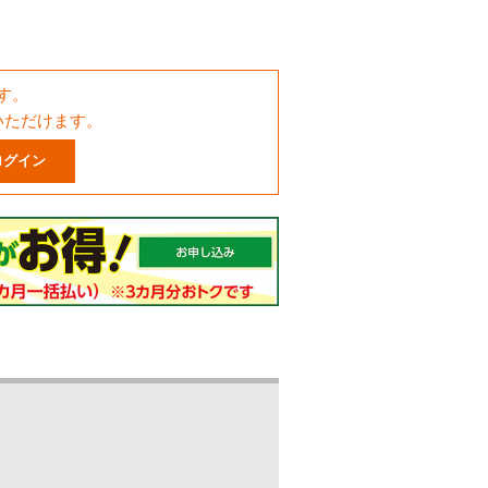
す。
いただけます。
ログイン