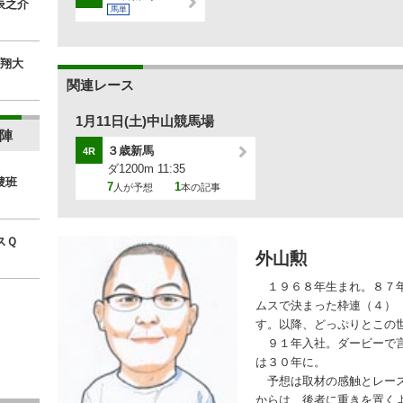
辰之介
馬単
翔大
関連レース
1月11日(土)中山競馬場
陣
３歳新馬
4R
ダ1200m 11:35
捜班
7
1
人が予想
本の記事
スＱ
外山勲
１９６８年生まれ。８７年
ムスで決まった枠連（４）
す。以降、どっぷりとこの
９１年入社。ダービーで言
は３０年に。
予想は取材の感触とレース
からは、後者に重きを置く