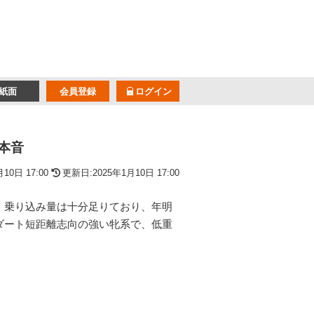
紙面
会員登録
ログイン
本音
10日 17:00
更新日:2025年1月10日 17:00
。乗り込み量は十分足りており、年明
ダート短距離志向の強い牝系で、低重
。