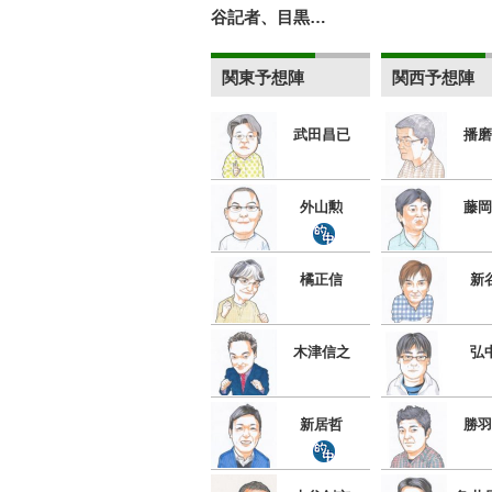
谷記者、目黒…
関東予想陣
関西予想陣
武田昌已
播磨
外山勲
藤岡
橘正信
新
木津信之
弘
新居哲
勝羽