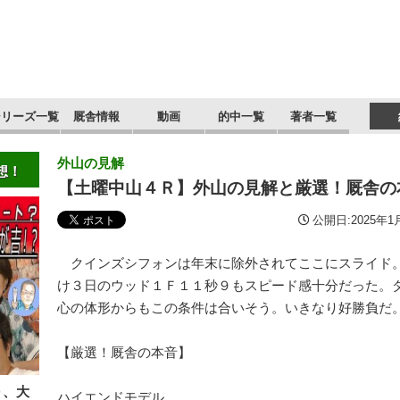
シリーズ一覧
厩舎情報
動画
的中一覧
著者一覧
外山の見解
想！
【土曜中山４Ｒ】外山の見解と厳選！厩舎の
公開日:2025年1月
クインズシフォンは年末に除外されてここにスライド
け３日のウッド１Ｆ１１秒９もスピード感十分だった。
心の体形からもこの条件は合いそう。いきなり好勝負だ
【厳選！厩舎の本音】
Ｄ、大
ハイエンドモデル