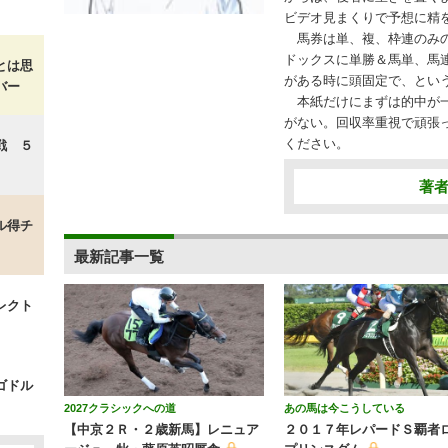
ビデオ見まくりで予想に精
馬券は単、複、枠連のみの
ドックスに単勝＆馬単、馬
とは思
がある時に頭固定で、とい
バー
本紙だけにまずは的中が一
がない。回収率重視で頑張
ください。
戦 ５
著
ル得チ
最新記事一覧
レクト
ゴドル
2027クラシックへの道
あの馬は今こうしている
【中京２Ｒ・２歳新馬】レニュア
２０１７年レパードＳ覇者