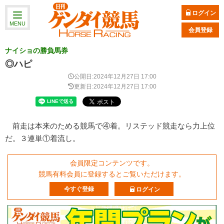
ログイン
MENU
会員登録
ナイショの勝負馬券
◎ハピ
公開日:2024年12月27日 17:00
更新日:2024年12月27日 17:00
前走は本来のためる競馬で④着。リステッド競走なら力上位
だ。３連単①着流し。
会員限定コンテンツです。
競馬有料会員に登録するとご覧いただけます。
今すぐ登録
ログイン