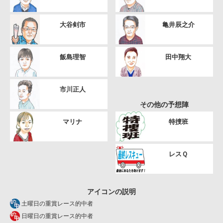
大谷剣市
亀井辰之介
飯島理智
田中翔大
市川正人
その他の予想陣
マリナ
特捜班
レスＱ
アイコンの説明
土曜日の重賞レース的中者
日曜日の重賞レース的中者