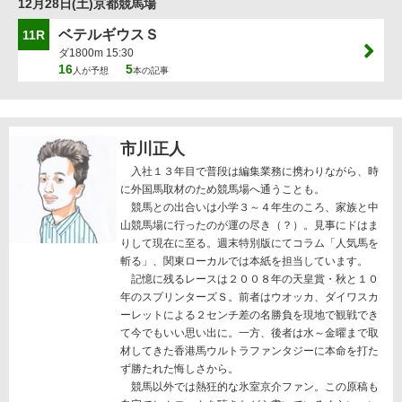
12月28日(土)京都競馬場
ベテルギウスＳ
11R
ダ1800m 15:30
16
5
人が予想
本の記事
市川正人
入社１３年目で普段は編集業務に携わりながら、時
に外国馬取材のため競馬場へ通うことも。
競馬との出合いは小学３～４年生のころ、家族と中
山競馬場に行ったのが運の尽き（？）。見事にドはま
りして現在に至る。週末特別版にてコラム「人気馬を
斬る」、関東ローカルでは本紙を担当しています。
記憶に残るレースは２００８年の天皇賞・秋と１０
年のスプリンターズＳ。前者はウオッカ、ダイワスカ
ーレットによる２センチ差の名勝負を現地で観戦でき
て今でもいい思い出に。一方、後者は水～金曜まで取
材してきた香港馬ウルトラファンタジーに本命を打た
ず勝たれた悔しさから。
競馬以外では熱狂的な氷室京介ファン。この原稿も