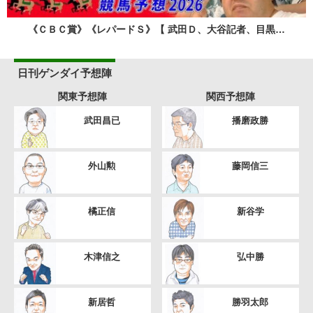
《ＣＢＣ賞》《レパードＳ》【 武田Ｄ、大谷記者、目黒…
日刊ゲンダイ予想陣
関東予想陣
関西予想陣
武田昌已
播磨政勝
外山勲
藤岡信三
橘正信
新谷学
木津信之
弘中勝
新居哲
勝羽太郎