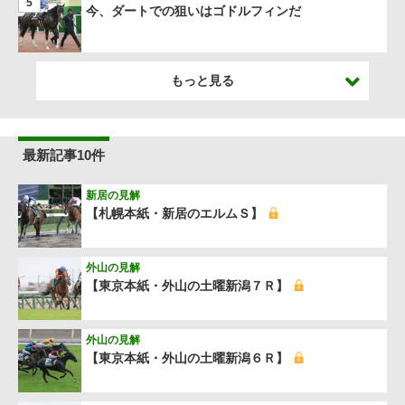
5
今、ダートでの狙いはゴドルフィンだ
もっと見る
最新記事10件
新居の見解
【札幌本紙・新居のエルムＳ】
外山の見解
【東京本紙・外山の土曜新潟７Ｒ】
外山の見解
【東京本紙・外山の土曜新潟６Ｒ】