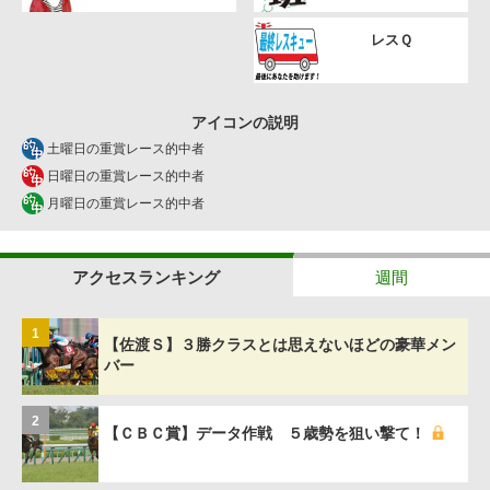
レスＱ
アイコンの説明
土曜日の重賞レース的中者
日曜日の重賞レース的中者
月曜日の重賞レース的中者
アクセスランキング
週間
1
【佐渡Ｓ】３勝クラスとは思えないほどの豪華メン
バー
2
【ＣＢＣ賞】データ作戦 ５歳勢を狙い撃て！