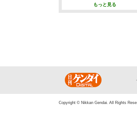
もっと見る
Copyright © Nikkan Gendai. All Rights Rese