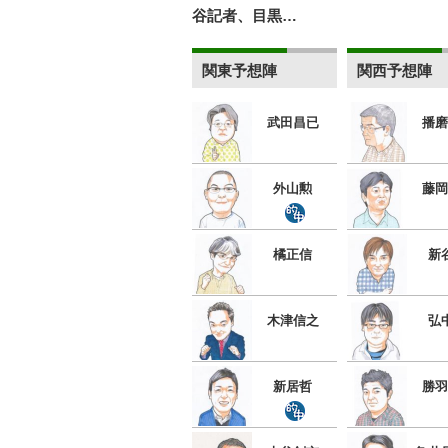
谷記者、目黒…
関東予想陣
関西予想陣
武田昌已
播磨
外山勲
藤岡
橘正信
新
木津信之
弘
新居哲
勝羽