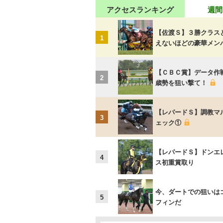
アクセスランキング
週間
【佐渡Ｓ】３勝クラス
1
えないほどの豪華メン
【ＣＢＣ賞】データ作
2
歳勢を狙い撃て！
【レパードＳ】調教マ
3
ェック①
【レパードＳ】ドンエ
4
ス初重賞取り
今、ダートでの狙いは
5
フィンだ