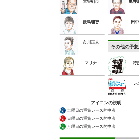
大谷剣市
亀井
飯島理智
田中
市川正人
その他の予想
マリナ
特
レ
アイコンの説明
土曜日の重賞レース的中者
日曜日の重賞レース的中者
月曜日の重賞レース的中者