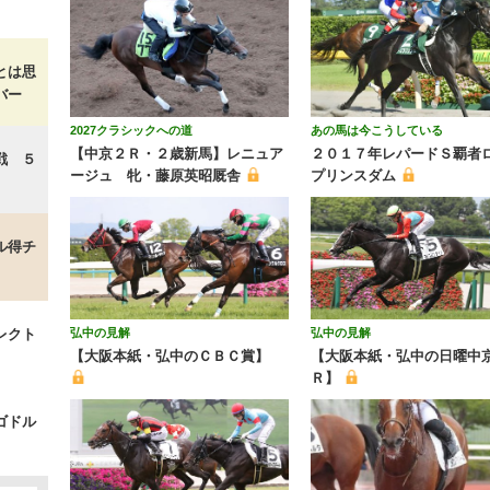
とは思
バー
2027クラシックへの道
あの馬は今こうしている
【中京２Ｒ・２歳新馬】レニュア
２０１７年レパードＳ覇者
戦 ５
ージュ 牝・藤原英昭厩舎
プリンスダム
ル得チ
レクト
弘中の見解
弘中の見解
【大阪本紙・弘中のＣＢＣ賞】
【大阪本紙・弘中の日曜中
Ｒ】
ゴドル