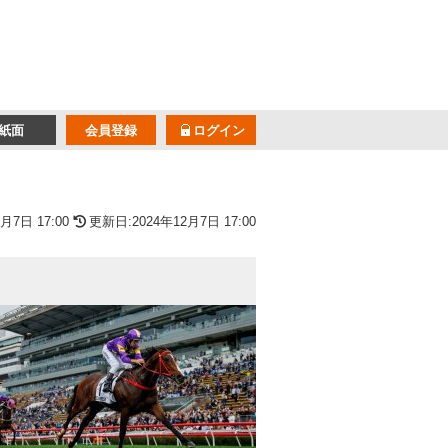
紙面
会員登録
ログイン
月7日 17:00
更新日:2024年12月7日 17:00