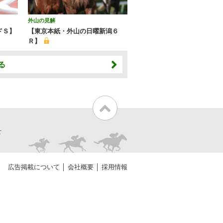
外山の見解
ドＳ】
【東京本紙・外山の日曜新潟６
Ｒ】
る
せ
広告掲載について
会社概要
採用情報