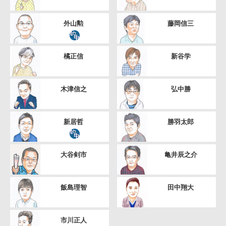
外山勲
藤岡信三
橘正信
新谷学
木津信之
弘中勝
新居哲
勝羽太郎
大谷剣市
亀井辰之介
飯島理智
田中翔大
市川正人