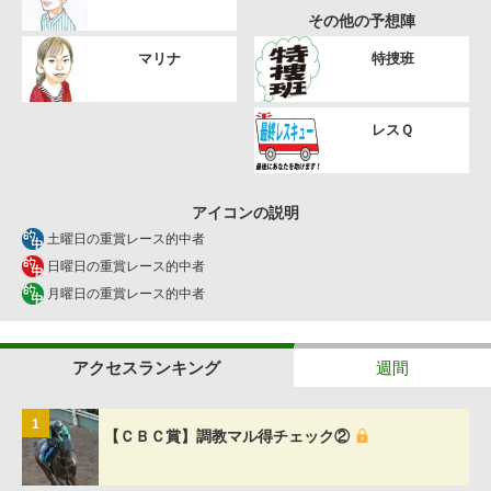
その他の予想陣
マリナ
特捜班
レスＱ
アイコンの説明
土曜日の重賞レース的中者
日曜日の重賞レース的中者
月曜日の重賞レース的中者
アクセスランキング
週間
1
【ＣＢＣ賞】調教マル得チェック②