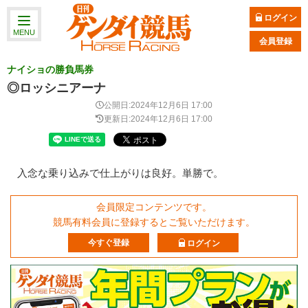
ログイン
MENU
会員登録
ナイショの勝負馬券
◎ロッシニアーナ
公開日:2024年12月6日 17:00
更新日:2024年12月6日 17:00
入念な乗り込みで仕上がりは良好。単勝で。
会員限定コンテンツです。
競馬有料会員に登録するとご覧いただけます。
今すぐ登録
ログイン